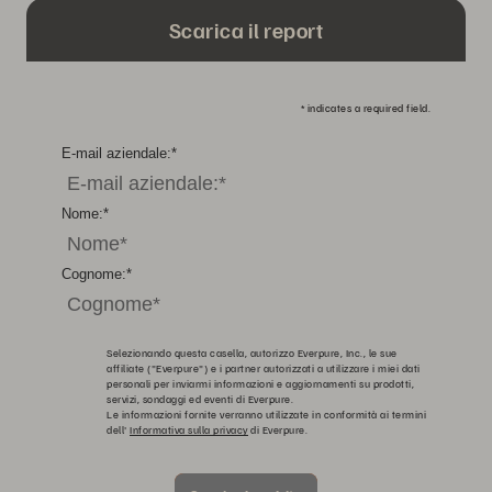
Scarica il report
*
indicates a required field.
E-mail aziendale:
*
Nome:
*
Cognome:
*
Selezionando questa casella, autorizzo Everpure, Inc., le sue
affiliate ("Everpure") e i partner autorizzati a utilizzare i miei dati
personali per inviarmi informazioni e aggiornamenti su prodotti,
servizi, sondaggi ed eventi di Everpure.
Le informazioni fornite verranno utilizzate in conformità ai termini
dell'
Informativa sulla privacy
di Everpure.