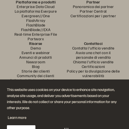
Piattaforma e prodotti
Partner
Enterprise Data Cloud
Panoramica dei partner
La piattaforma Everpure
Partner Central
Evergreen//One
Certificazioni per i partner
FlashArray
FlashBlade
FlashBlade//EXA
Real-time Enterprise File
Portworx
Risorse
Contattaci
Demo
Contatta l'ufficio vendite
Eventi e webinar
Avvia una chat con il
Annunci di prodotti
personale di vendita
Newsroom
Chiama l'ufficio vendite
Blog
Certificazioni
Storie dei clienti
Policy per la divulgazione delle
Community dei clienti
vulnerabilità
Articolo della knowledge base
This website uses cookies on your device to enhance site navigation,
analyse site usage, and deliver you advertisements based on your
Partecipa alla conversazione
interests. We do not collect or share your personal information for any
Segui tutti i canali social ufficiali di Everpure
other purpose.
Learn more
© 2026 Everpure, Inc. Tutti i diritti sono riservati.