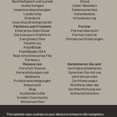
Nachhaltigkeit und soziale
Cloud
Auswirkungen
Cyber-Resilienz
Investorenbeziehungen
Datensicherheit
Leadership
Datenbanken
Standorte
Virtualisierung
Executive Briefing Center
Plattform und Produkte
Partner
Enterprise Data Cloud
Partnerübersicht
Die Everpure-Plattform
Partner Central
Evergreen//One
Partnerzertifizierungen
FlashArray
FlashBlade
FlashBlade//EXA
Real-time Enterprise File
Portworx
Ressourcen
Kontaktieren Sie uns!
Pure360-Demos
Vertrieb kontaktieren
Veranstaltungen und
Sprechen Sie mit uns
Webinare
Vertrieb anrufen
Produktankündigungen
Zertifizierungen
Newsroom
Richtlinie über die
Blog
Veröffentlichung von
Kundenberichte
Sicherheitslücken
Kunden-Community
Wissensartikel
This website uses cookies on your device to enhance site navigation,