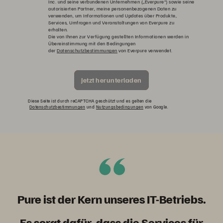
Inc. und seine verbundenen Unternehmen („Everpure“) sowie seine
autorisierten Partner, meine personenbezogenen Daten zu
verwenden, um Informationen und Updates über Produkte,
Services, Umfragen und Veranstaltungen von Everpure zu
erhalten.
Die von Ihnen zur Verfügung gestellten Informationen werden in
Übereinstimmung mit den Bedingungen
der
Datenschutzbestimmungen
von Everpure verwendet.
Jetzt herunterladen
Diese Seite ist durch reCAPTCHA geschützt und es gelten die
Datenschutzbestimmungen
und
Nutzungsbedingungen
von Google.
Pure ist der Kern unseres IT-Betriebs
.
Es sorgt dafür, dass die Services für