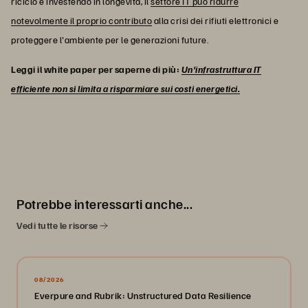
riciclo e investendo in longevità, il
settore IT può ridurre
notevolmente il proprio contributo
alla crisi dei rifiuti elettronici e
proteggere l'ambiente per le generazioni future.
Leggi il white paper per saperne di più:
Un'infrastruttura IT
efficiente non si limita a risparmiare sui costi energetici.
Potrebbe interessarti anche...
Vedi tutte le risorse
08/2026
Everpure and Rubrik: Unstructured Data Resilience