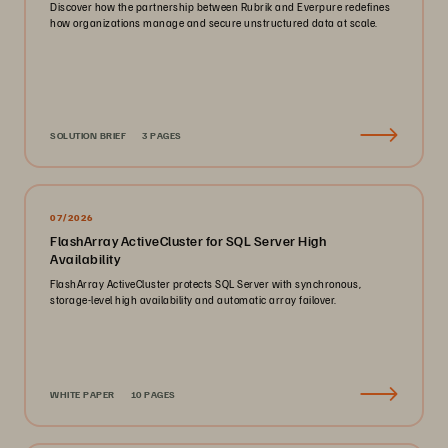
Discover how the partnership between Rubrik and Everpure redefines
how organizations manage and secure unstructured data at scale.
SOLUTION BRIEF
3 PAGES
07/2026
FlashArray ActiveCluster for SQL Server High
Availability
FlashArray ActiveCluster protects SQL Server with synchronous,
storage-level high availability and automatic array failover.
WHITE PAPER
10 PAGES