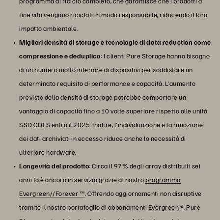
programma di riciclo completo, che garantisce che i prodotti a
fine vita vengano riciclati in modo responsabile, riducendo il loro
impatto ambientale.
Migliori densità di storage e tecnologie di data reduction come
compressione e deduplica
: I clienti Pure Storage hanno bisogno
di un numero molto inferiore di dispositivi per soddisfare un
determinato requisito di performance e capacità. L'aumento
previsto della densità di storage potrebbe comportare un
vantaggio di capacità fino a 10 volte superiore rispetto alle unità
SSD COTS entro il 2025. Inoltre, l'individuazione e la rimozione
dei dati archiviati in eccesso riduce anche la necessità di
ulteriore hardware.
Longevità del prodotto
: Circa il 97% degli array distribuiti sei
anni fa è ancora in servizio grazie al nostro
programma
Evergreen//Forever ™
. Offrendo aggiornamenti non disruptive
tramite il nostro portafoglio di abbonamenti
Evergreen
®, Pure