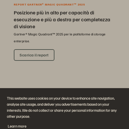
REPORT GARTNER® MAGIC QUADRANT™ 2025
Posizione più in alto per capacità di
esecuzione e più a destra per completezza
di visione
Gartner® Magic Quadrant™ 2025 per le piattaforme di storage
enterprise.
Scarica il report
This website uses cookies on your device to enhance site navigation,
analyse site usage, and deliver you advertisements based on your
interests. We do not collect or share your personal information for any
Azienda
Soluzioni
other purpose.
Opportunità di lavoro
Intelligenza artificiale
Sostenibilità e impatto sociale
Cloud
Learn more
Rapporti con gli investitori
Resilienza informatica