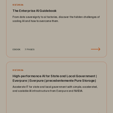
03/2026
The Enterprise AI Guidebook
From data sovereignty to ai factories, discover the hidden challenges of
scaling AI and how to overcome them.
EBOOK
7 PAGES
03/2026
High-performance AI for State and Local Government |
Everpure | Everpure (precedentemente Pure Storage)
Accelerate IT for state and local government with simple, accelerated,
and scalable AI infrastructure from Everpure and NVIDIA.