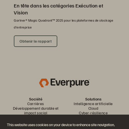
En tête dans les catégories Exécution et
Vision
Gartner® Magic Quadrant™ 2025 pour les plateformes de stockage
d’entreprise
Obtenir le rapport
Société
Solutions
Carrières
Intelligence artificielle
Développement durable et
Cloud
impact social
Cyber-résilience
Relations investisseurs
Protection des données
Équipe de direction
Bases de données
This website uses cookies on your device to enhance site navigation,
Équipe de direction
Virtualisation