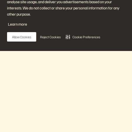
analyse site usage, and deliver you advertisements based on your
Executive Briefing Center
Plateforme et produits
Partenaires
interests. We do not collect or share your personal information for any
Enterprise Data Cloud
Aperçu des partenaires
other purpose.
La plateforme Everpure
Partner Central
Evergreen//One
Certifications partenaires
Learn more
FlashArray
FlashBlade
FlashBlade//EXA
Allow Cookies
Reject Cookies
Cookie Preferences
Real-time Enterprise File
Portworx
Ressources
Nous contacter
Démos Pure360
Contacter le service
Événements et webinars
commercial
Annonces produits
Discuter avec nous
Main Menu
Newsroom
Appeler un commercial
Blog
Certifications
Témoignages clients
Politique de divulgation des
Notre plateforme
Communauté de clients
vulnérabilités
Knowledge Articles
Produits
Rejoignez la conversation
Suivez-nous sur tous les réseaux sociaux Everpure
Solutions