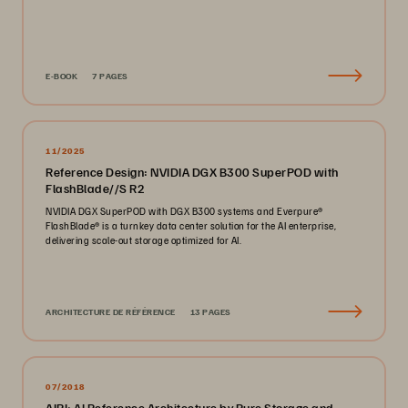
E-BOOK
7 PAGES
11/2025
Reference Design: NVIDIA DGX B300 SuperPOD with
FlashBlade//S R2
NVIDIA DGX SuperPOD with DGX B300 systems and Everpure®️
FlashBlade®️ is a turnkey data center solution for the AI enterprise,
delivering scale-out storage optimized for AI.
ARCHITECTURE DE RÉFÉRENCE
13 PAGES
07/2018
AIRI: AI Reference Architecture by Pure Storage and