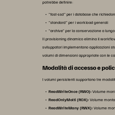
potrebbe definire:
"fast-ssd" per i database che richiedo
"standard" per i workload generali
"archive" per la conservazione a lung
Il provisioning dinamico elimina il workfl
sviluppatori implementano applicazioni st
volumi di dimensioni appropriate con le ca
Modalità di accesso e polic
I volumi persistenti supportano tre modali
ReadWriteOnce (RWO):
Volume monta
ReadOnlyMolti (ROX):
Volume montato
ReadWriteMany (RWX):
Volume monta