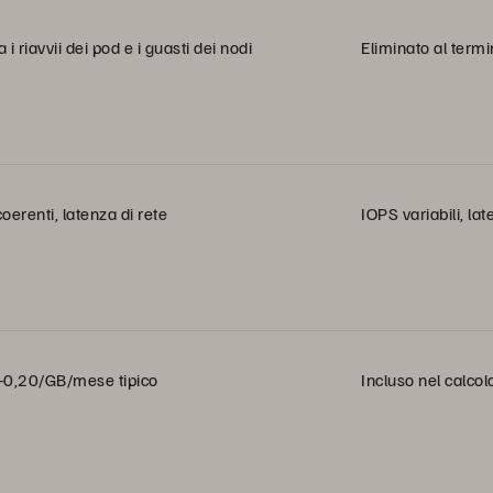
 i riavvii dei pod e i guasti dei nodi
Eliminato al term
oerenti, latenza di rete
IOPS variabili, la
-0,20/GB/mese tipico
Incluso nel calcol