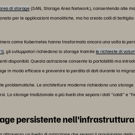
area di storage
(SAN, Storage Area Network), consentendo alle macch
onato per le applicazioni monolitiche, ma ha creato colli di bottigl
ainers come Kubernetes hanno trasformato ancora una volta la persi
FS
, gli sviluppatori richiedono lo storage tramite
le richieste di volu
ti disponibili.
Questa astrazione consente la portabilità ma introd
rage in modo efficace e prevenire la perdita di dati durante la migra
ste problematiche. Le architetture moderne richiedono uno storage pe
. Lo storage tradizionale a più livelli che separa i dati "caldi" e "fr
age persistente nell'infrastruttu
 attraverso un livello di astrazione che separa il provisioning dell