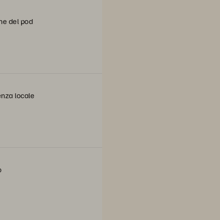
ine del pod
tenza locale
o