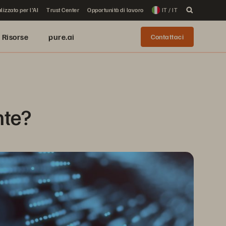
lizzato per l'AI
Trust Center
Opportunità di lavoro
IT / IT
Risorse
pure.ai
Contattaci
nte?