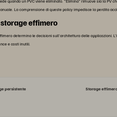
ede quando un PVC viene eliminato. "Elimina" rimuove sia la PV ch
manuale. La comprensione di queste policy impedisce la perdita accid
 storage effimero
ffimero determina le decisioni sull'architettura delle applicazioni. 
ce e costi inutili.
ge persistente
Storage effimer