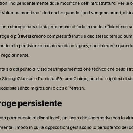
azioni indipendentemente dalle modifiche dell'infrastruttura. Per 
tVolumes mantiene i dati anche quando i pod vengono creati, distrutti 
uno storage persistente, ma anche di farlo in modo efficiente su sca
orage a più livelli creano complessità inutili e allo stesso tempo aum
petto alla persistenza basata su disco legacy, specialmente quando
a regolarmente.
e sia dal punto di vista dell'implementazione tecnica che della st
e StorageClasses e PersistentVolumeClaims, perché le ipotesi di sto
alabile senza migrazioni o cicli di refresh.
orage persistente
esso permanente ai dischi locali, un lusso che scompariva con la virt
te il modo in cui le applicazioni gestiscono la persistenza dei da