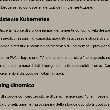
o storage senza conoscere i dettagli dell'implementazione.
rsistente Kubernetes
isce le risorse di storage indipendentemente dai cicli di vita dei p
ecifica i requisiti di capacità, modalità di accesso e classe di st
ile o effettua il provisioning dinamico di uno tramite il provider d
 un PVC si lega a una PV, tale relazione persiste fino a quando n
 in un altro nodo, i dati rimangono intatti e accessibili. Il driver C
llegamento e distacco dei volumi ai nodi.
oning dinamico
er di storage con caratteristiche di performance specifiche. Invece di
utomaticamente il provisioning dello storage quando le applicazio