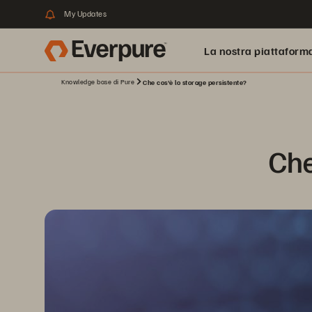
My Updates
La nostra piattaform
Knowledge base di Pure
Che cos'è lo storage persistente?
Che