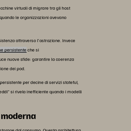
ine virtuali di migrare tra gli host
ia quando le organizzazioni avevano
stenza attraverso l'astrazione. Invece
me persistente
che si
uce nuove sfide: garantire la coerenza
zione dei pod.
rsistente per decine di servizi stateful,
eddi" si rivela inefficiente quando i modelli
ra moderna
o storage dal consumo. Questa architettura