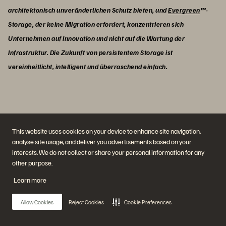
architektonisch unveränderlichen Schutz bieten, und
Evergreen
™-
Storage, der keine Migration erfordert, konzentrieren sich
Unternehmen auf Innovation und nicht auf die Wartung der
Infrastruktur. Die Zukunft von persistentem Storage ist
vereinheitlicht, intelligent und überraschend einfach.
Wir empfehlen außerdem …
This website uses cookies on your device to enhance site navigation,
analyse site usage, and deliver you advertisements based on your
Alle Ressourcen anzeigen
interests. We do not collect or share your personal information for any
other purpose.
Learn more
07/2020
Pure Storage® FlashArray™ //X Datenblatt | Pure
Allow Cookies
Reject Cookies
Cookie Preferences
Storage
Erfüllen Sie die Anforderungen Ihrer anspruchsvollsten