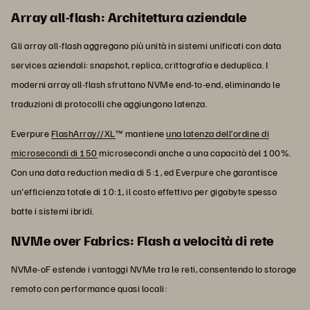
Array all-flash: Architettura aziendale
Gli array all-flash aggregano più unità in sistemi unificati con data
services aziendali: snapshot, replica, crittografia e deduplica. I
moderni array all-flash sfruttano NVMe end-to-end, eliminando le
traduzioni di protocolli che aggiungono latenza.
Everpure
FlashArray//XL
™ mantiene
una latenza dell’ordine di
microsecondi di 150
microsecondi anche a una capacità del 100%.
Con una data reduction media di 5:1, ed Everpure che garantisce
un'efficienza totale di 10:1, il costo effettivo per gigabyte spesso
batte i sistemi ibridi.
NVMe over Fabrics: Flash a velocità di rete
NVMe-oF estende i vantaggi NVMe tra le reti, consentendo lo storage
remoto con performance quasi locali: