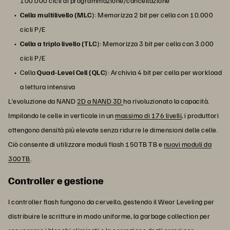
100.000 cicli di programmazione/cancellazione
Cella multilivello (MLC
): Memorizza 2 bit per cella con 10.000
cicli P/E
Cella a triplo livello (TLC
): Memorizza 3 bit per cella con 3.000
cicli P/E
Cella
Quad-Level Cell (QLC
): Archivia 4 bit per cella per workload
a lettura intensiva
L'evoluzione da NAND
2D a NAND 3D
ha rivoluzionato la capacità.
Impilando le celle in verticale in un
massimo di 176 livelli
, i produttori
ottengono densità più elevate senza ridurre le dimensioni delle celle.
Ciò consente di utilizzare moduli flash 150TB TB e
nuovi moduli da
300TB
.
Controller e gestione
I controller flash fungono da cervello, gestendo il Wear Leveling per
distribuire le scritture in modo uniforme, la garbage collection per