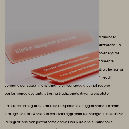
L'imperativo del flash storage
Il flash storage non è solo un'evoluzione tecnologica, ma anche la
trasformazione dell'infrastruttura dati da vincolo a catalizzatore. La
memoria flash offre una latenza migliore, consuma meno energia e
costa meno rispetto ai sistemi a disco quando è completamente
contabilizzata. Con oltre 11.000 clienti, Everpure dimostra che non si
tratta di proiezioni ma di realtà misurate. Quando i dati "freddi"
vengono consultati mensilmente e i workload di AI richiedono
performance costanti, il tiering tradizionale diventa obsoleto.
La strada da seguire? Valuta le tempistiche di aggiornamento dello
storage, valuta i workload per i vantaggi della tecnologia flash e inizia
la migrazione con piattaforme come
Everpure
che eliminano le