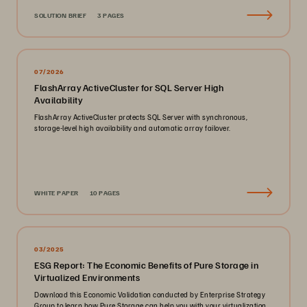
SOLUTION BRIEF
3 PAGES
07/2026
FlashArray ActiveCluster for SQL Server High
Availability
FlashArray ActiveCluster protects SQL Server with synchronous,
storage-level high availability and automatic array failover.
WHITE PAPER
10 PAGES
03/2025
ESG Report: The Economic Benefits of Pure Storage in
Virtualized Environments
Download this Economic Validation conducted by Enterprise Strategy
Group to learn how Pure Storage can help you with your virtualization