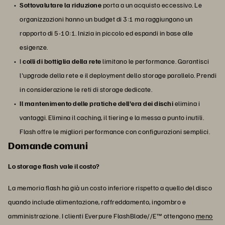
Sottovalutare la riduzione
porta a un acquisto eccessivo. Le
organizzazioni hanno un budget di 3:1 ma raggiungono un
rapporto di 5-10:1. Inizia in piccolo ed espandi in base alle
esigenze.
I
colli di bottiglia della rete
limitano le performance. Garantisci
l'upgrade della rete e il deployment dello storage parallelo. Prendi
in considerazione le reti di storage dedicate.
Il mantenimento delle pratiche dell'era dei dischi
elimina i
vantaggi. Elimina il caching, il tiering e la messa a punto inutili.
Flash offre le migliori performance con configurazioni semplici.
Domande comuni
Lo storage flash vale il costo?
La memoria flash ha già un costo inferiore rispetto a quello del disco
quando include alimentazione, raffreddamento, ingombro e
amministrazione. I clienti Everpure FlashBlade//E™ ottengono
meno