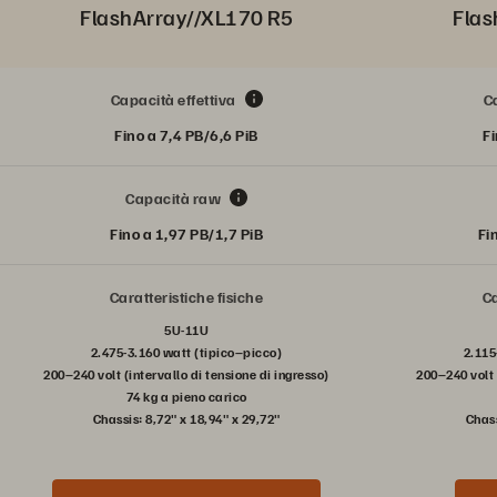
FlashArray//XL170 R5
Flas
Capacità effettiva
C
Fino a 7,4 PB/6,6 PiB
Fi
Capacità raw
Fino a 1,97 PB/1,7 PiB
Fi
Caratteristiche fisiche
Ca
5U-11U
2.475-3.160 watt (tipico–picco)
2.115
200–240 volt (intervallo di tensione di ingresso)
200–240 volt 
74 kg a pieno carico
Chassis: 8,72" x 18,94" x 29,72"
Chass