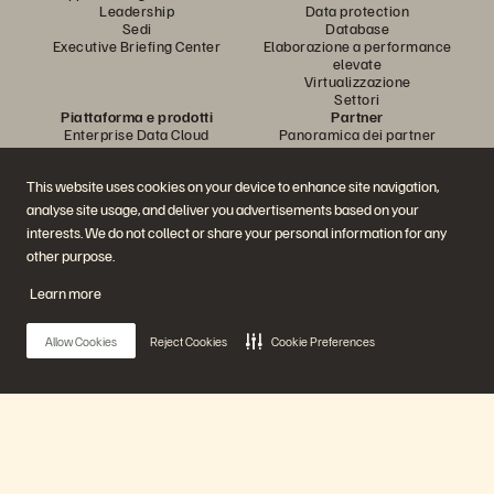
Leadership
Data protection
Sedi
Database
Executive Briefing Center
Elaborazione a performance
elevate
Virtualizzazione
Settori
Piattaforma e prodotti
Partner
Enterprise Data Cloud
Panoramica dei partner
La piattaforma Everpure
Partner Central
Evergreen//One
Certificazioni per i partner
This website uses cookies on your device to enhance site navigation,
FlashArray
FlashBlade
analyse site usage, and deliver you advertisements based on your
FlashBlade//EXA
interests. We do not collect or share your personal information for any
Real-time Enterprise File
other purpose.
Portworx
Risorse
Contattaci
Demo
Contatta l'ufficio vendite
Learn more
Eventi e webinar
Avvia una chat con il
Annunci di prodotti
personale di vendita
Allow Cookies
Reject Cookies
Cookie Preferences
Newsroom
Chiama l'ufficio vendite
Blog
Certificazioni
Storie dei clienti
Policy per la divulgazione delle
Community dei clienti
vulnerabilità
Articolo della knowledge base
Main Menu
Partecipa alla conversazione