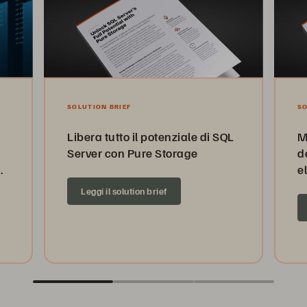
SOLUTION BRIEF
SO
Libera tutto il potenziale di SQL
M
Server con Pure Storage
d
a
e
Leggi il solution brief