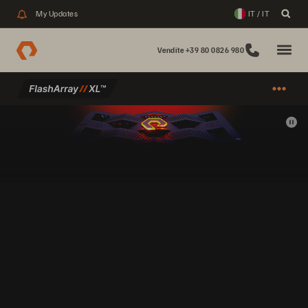
My Updates
IT / IT
Vendite +39 80 0826 980