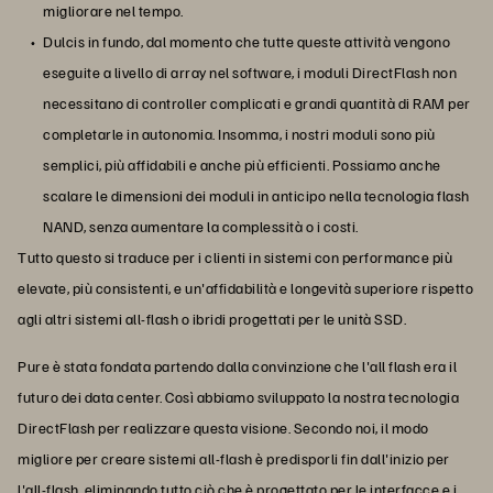
migliorare nel tempo.
Dulcis in fundo, dal momento che tutte queste attività vengono
eseguite a livello di array nel software, i moduli DirectFlash non
necessitano di controller complicati e grandi quantità di RAM per
completarle in autonomia. Insomma, i nostri moduli sono più
semplici, più affidabili e anche più efficienti. Possiamo anche
scalare le dimensioni dei moduli in anticipo nella tecnologia flash
NAND, senza aumentare la complessità o i costi.
Tutto questo si traduce per i clienti in sistemi con performance più
elevate, più consistenti, e un'affidabilità e longevità superiore rispetto
agli altri sistemi all-flash o ibridi progettati per le unità SSD.
Pure è stata fondata partendo dalla convinzione che l'all flash era il
futuro dei data center. Così abbiamo sviluppato la nostra tecnologia
DirectFlash per realizzare questa visione. Secondo noi, il modo
migliore per creare sistemi all-flash è predisporli fin dall'inizio per
l'all-flash, eliminando tutto ciò che è progettato per le interfacce e i