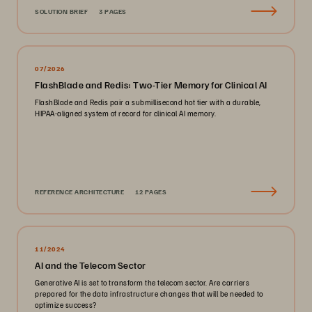
SOLUTION BRIEF
3 PAGES
07/2026
FlashBlade and Redis: Two-Tier Memory for Clinical AI
FlashBlade and Redis pair a submillisecond hot tier with a durable,
HIPAA-aligned system of record for clinical AI memory.
REFERENCE ARCHITECTURE
12 PAGES
11/2024
AI and the Telecom Sector
Generative AI is set to transform the telecom sector. Are carriers
prepared for the data infrastructure changes that will be needed to
optimize success?