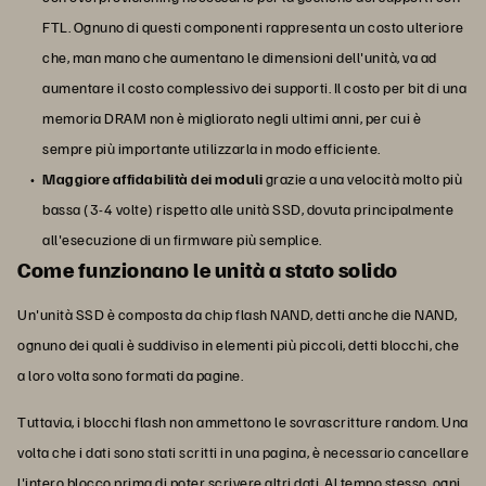
FTL. Ognuno di questi componenti rappresenta un costo ulteriore
che, man mano che aumentano le dimensioni dell'unità, va ad
aumentare il costo complessivo dei supporti. Il costo per bit di una
memoria DRAM non è migliorato negli ultimi anni, per cui è
sempre più importante utilizzarla in modo efficiente.
Maggiore affidabilità dei moduli
grazie a una velocità molto più
bassa (3-4 volte) rispetto alle unità SSD, dovuta principalmente
all'esecuzione di un firmware più semplice.
Come funzionano le unità a stato solido
Un'unità SSD è composta da chip flash NAND, detti anche die NAND,
ognuno dei quali è suddiviso in elementi più piccoli, detti blocchi, che
a loro volta sono formati da pagine.
Tuttavia, i blocchi flash non ammettono le sovrascritture random. Una
volta che i dati sono stati scritti in una pagina, è necessario cancellare
l'intero blocco prima di poter scrivere altri dati. Al tempo stesso, ogni