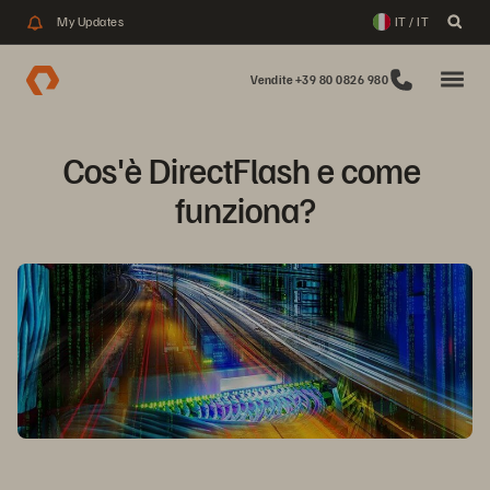
My Updates
IT / IT
Vendite +39 80 0826 980
Cos'è DirectFlash e come 
funziona?