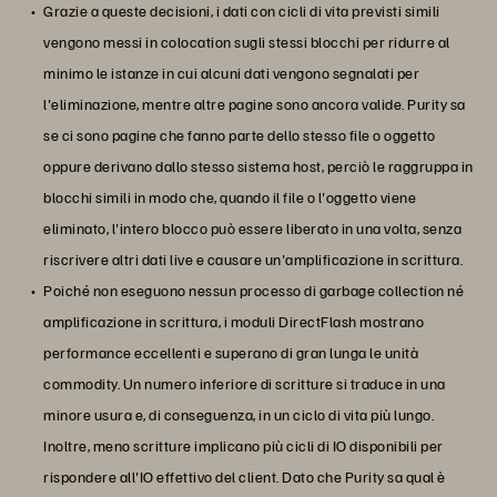
Grazie a queste decisioni, i dati con cicli di vita previsti simili
vengono messi in colocation sugli stessi blocchi per ridurre al
minimo le istanze in cui alcuni dati vengono segnalati per
l'eliminazione, mentre altre pagine sono ancora valide. Purity sa
se ci sono pagine che fanno parte dello stesso file o oggetto
oppure derivano dallo stesso sistema host, perciò le raggruppa in
blocchi simili in modo che, quando il file o l'oggetto viene
eliminato, l'intero blocco può essere liberato in una volta, senza
riscrivere altri dati live e causare un'amplificazione in scrittura.
Poiché non eseguono nessun processo di garbage collection né
amplificazione in scrittura, i moduli DirectFlash mostrano
performance eccellenti e superano di gran lunga le unità
commodity. Un numero inferiore di scritture si traduce in una
minore usura e, di conseguenza, in un ciclo di vita più lungo.
Inoltre, meno scritture implicano più cicli di IO disponibili per
rispondere all'IO effettivo del client. Dato che Purity sa qual è