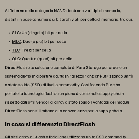
All'interno della categoria NAND rientrano vari tipi di memoria,
distinti in base al numero di bit archiviati per cella di memoria, tra cui:
SLC: Un (singolo) bit per cella
MLC
: Due (o più) bit per cella
TLC
: Tre bit per cella
QLC
: Quattro (quad) bit per cella
DirectFlash è la soluzione completa di Pure Storage per creare un
sistema all-flash a partire dal flash "grezzo" anziché utilizzando unità
a stato solido (SSD) di livello commodity. Così facendo Pure ha
portato la tecnologia flash su un piano diverso nella supply chain
rispetto agli altri vendor di array a stato solido. I vantaggi dei moduli
DirectFlash non si limitano alla convenienza per la supply chain.
In cosa si differenzia DirectFlash
Gli altri array all-flash o ibridi che utilizzano unità SSD commodity