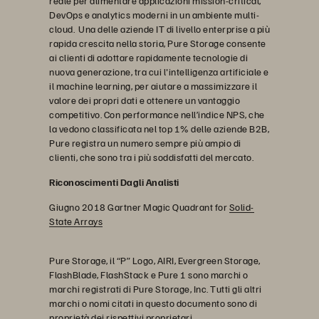
reale per alimentare applicazioni mission-critical,
DevOps e analytics moderni in un ambiente multi-
cloud. Una delle aziende IT di livello enterprise a più
rapida crescita nella storia, Pure Storage consente
ai clienti di adottare rapidamente tecnologie di
nuova generazione, tra cui l'intelligenza artificiale e
il machine learning, per aiutare a massimizzare il
valore dei propri dati e ottenere un vantaggio
competitivo. Con performance nell’indice NPS, che
la vedono classificata nel top 1% delle aziende B2B,
Pure registra un numero sempre più ampio di
clienti, che sono tra i più soddisfatti del mercato.
Riconoscimenti Dagli Analisti
Giugno 2018 Gartner Magic Quadrant for
Solid-
State Arrays
Pure Storage, il “P” Logo, AIRI, Evergreen Storage,
FlashBlade, FlashStack e Pure 1 sono marchi o
marchi registrati di Pure Storage, Inc. Tutti gli altri
marchi o nomi citati in questo documento sono di
proprietà dei rispettivi proprietari.