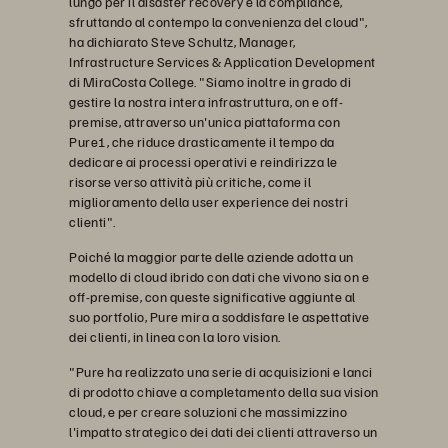
lungo per il disaster recovery e la compliance,
sfruttando al contempo la convenienza del cloud",
ha dichiarato Steve Schultz, Manager,
Infrastructure Services & Application Development
di MiraCosta College. "Siamo inoltre in grado di
gestire la nostra intera infrastruttura, on e off-
premise, attraverso un'unica piattaforma con
Pure1, che riduce drasticamente il tempo da
dedicare ai processi operativi e reindirizza le
risorse verso attività più critiche, come il
miglioramento della user experience dei nostri
clienti".
Poiché la maggior parte delle aziende adotta un
modello di cloud ibrido con dati che vivono sia on e
off-premise, con queste significative aggiunte al
suo portfolio, Pure mira a soddisfare le aspettative
dei clienti, in linea con la loro vision.
"Pure ha realizzato una serie di acquisizioni e lanci
di prodotto chiave a completamento della sua vision
cloud, e per creare soluzioni che massimizzino
l'impatto strategico dei dati dei clienti attraverso un