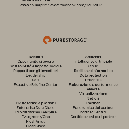
www.soundpr.it
/
www.facebook.com/SoundPR
Azienda
Soluzioni
Opportunità di lavoro
Intelligenza artificiale
Sostenibilità e impatto sociale
Cloud
Rapporti con gli investitori
Resilienza informatica
Leadership
Data protection
Sedi
Database
Executive Briefing Center
Elaborazione a performance
elevate
Virtualizzazione
Settori
Piattaforma e prodotti
Partner
Enterprise Data Cloud
Panoramica dei partner
La piattaforma Everpure
Partner Central
Evergreen//One
Certificazioni per i partner
FlashArray
FlashBlade