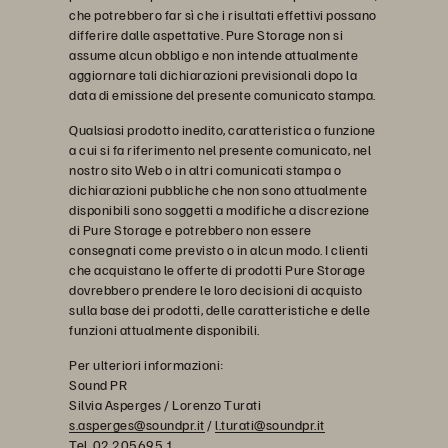
che potrebbero far sì che i risultati effettivi possano
differire dalle aspettative. Pure Storage non si
assume alcun obbligo e non intende attualmente
aggiornare tali dichiarazioni previsionali dopo la
data di emissione del presente comunicato stampa.
Qualsiasi prodotto inedito, caratteristica o funzione
a cui si fa riferimento nel presente comunicato, nel
nostro sito Web o in altri comunicati stampa o
dichiarazioni pubbliche che non sono attualmente
disponibili sono soggetti a modifiche a discrezione
di Pure Storage e potrebbero non essere
consegnati come previsto o in alcun modo. I clienti
che acquistano le offerte di prodotti Pure Storage
dovrebbero prendere le loro decisioni di acquisto
sulla base dei prodotti, delle caratteristiche e delle
funzioni attualmente disponibili.
Per ulteriori informazioni:
Sound PR
Silvia Asperges / Lorenzo Turati
s.asperges@soundpr.it
/
l.turati@soundpr.it
Tel. 02 205695.1