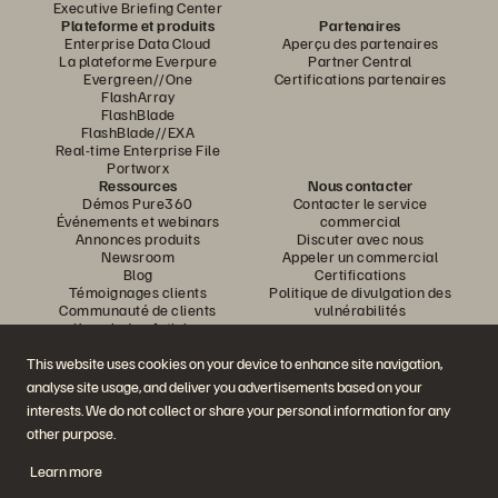
Executive Briefing Center
Plateforme et produits
Partenaires
Enterprise Data Cloud
Aperçu des partenaires
La plateforme Everpure
Partner Central
Evergreen//One
Certifications partenaires
FlashArray
FlashBlade
FlashBlade//EXA
Real-time Enterprise File
Portworx
Ressources
Nous contacter
Démos Pure360
Contacter le service
Événements et webinars
commercial
Annonces produits
Discuter avec nous
Newsroom
Appeler un commercial
Blog
Certifications
Témoignages clients
Politique de divulgation des
Communauté de clients
vulnérabilités
Knowledge Articles
This website uses cookies on your device to enhance site navigation,
analyse site usage, and deliver you advertisements based on your
Rejoignez la conversation
interests. We do not collect or share your personal information for any
Suivez-nous sur tous les réseaux sociaux Everpure
other purpose.
Learn more