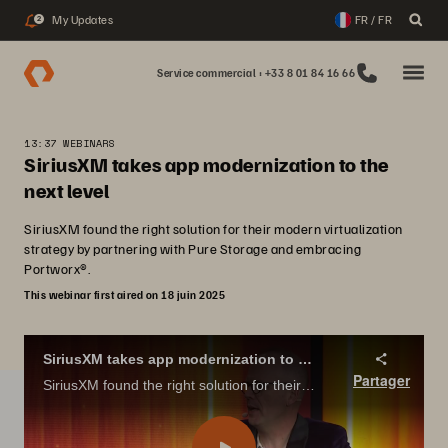
My Updates
FR / FR
2
Service commercial : +33 8 01 84 16 66
13:37 WEBINARS
SiriusXM takes app modernization to the
next level
SiriusXM found the right solution for their modern virtualization
strategy by partnering with Pure Storage and embracing
Portworx®.
This webinar first aired on 18 juin 2025
SiriusXM takes app modernization to the next level
Partager
SiriusXM found the right solution for their modern virtualization strategy by partnering with Pure Storage and embracing Portworx®.