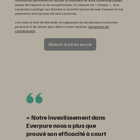
informations pertinentes et faciliter le traitement de toute commande passée
auprès de Everpure ou de nos partenaires. En cliquant sur « Envoyer », vous
consentez à partager ces données à caractère personnel avec Everpure et nos
partenaires ainsi qu'avec les tiers concernés.
Vous avez le droit de demander la suppression de vos données à caractère
personnel et de refuser que celles-ci soient vendues.
Déclaration de
confidentialité
Obtenir le kit de survie
Ce site est protégé par reCAPTCHA. La
Politique de confidentialité
ainsi que
les
Conditions de service
de Google s’appliquent.
« Notre investissement dans
Everpure nous a plus que
prouvé son efficacité à court