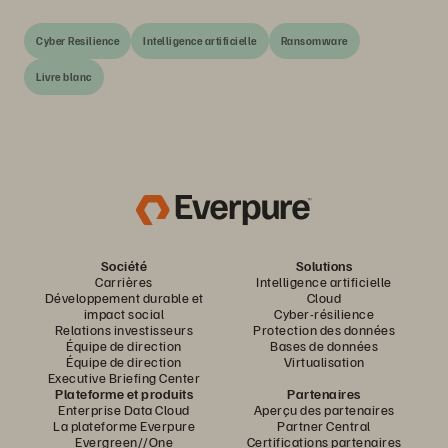
Cyber Resilience
Intelligence artificielle
Ransomware
Livre blanc
Société
Solutions
Carrières
Intelligence artificielle
Développement durable et
Cloud
impact social
Cyber-résilience
Relations investisseurs
Protection des données
Équipe de direction
Bases de données
Équipe de direction
Virtualisation
Executive Briefing Center
Plateforme et produits
Partenaires
Enterprise Data Cloud
Aperçu des partenaires
La plateforme Everpure
Partner Central
Evergreen//One
Certifications partenaires