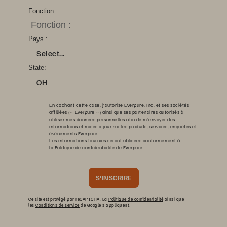
Fonction :
Pays :
Select...
State:
OH
En cochant cette case, j’autorise Everpure, Inc. et ses sociétés
affiliées (« Everpure ») ainsi que ses partenaires autorisés à
utiliser mes données personnelles afin de m'envoyer des
informations et mises à jour sur les produits, services, enquêtes et
événements Everpure.
Les informations fournies seront utilisées conformément à
la
Politique de confidentialité
de Everpure
S'INSCRIRE
Ce site est protégé par reCAPTCHA. La
Politique de confidentialité
ainsi que
les
Conditions de service
de Google s’appliquent.