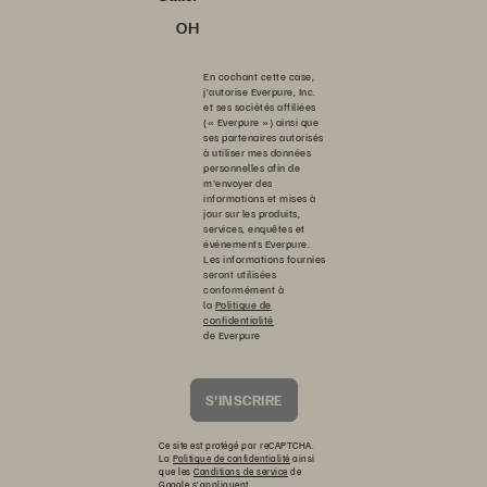
OH
En cochant cette case,
j’autorise Everpure, Inc.
et ses sociétés affiliées
(« Everpure ») ainsi que
ses partenaires autorisés
à utiliser mes données
personnelles afin de
m'envoyer des
informations et mises à
jour sur les produits,
services, enquêtes et
événements Everpure.
Les informations fournies
seront utilisées
conformément à
la
Politique de
confidentialité
de Everpure
S'INSCRIRE
Ce site est protégé par reCAPTCHA.
La
Politique de confidentialité
ainsi
que les
Conditions de service
de
Google s’appliquent.