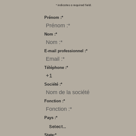
*
indicates a required field.
Prénom :
*
Nom :
*
E-mail professionnel :
*
Téléphone :
*
Société :
*
Fonction :
*
Pays :
*
Select...
State:
*