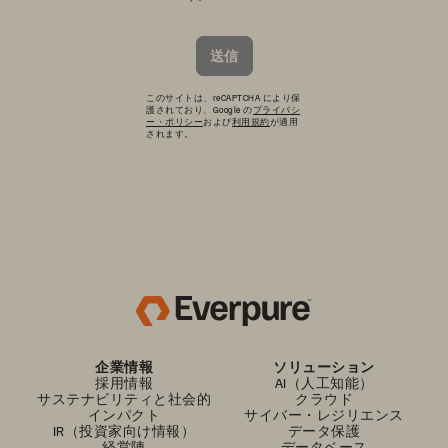
送信
このサイトは、reCAPTCHA により保
護されており、Google の
プライバシ
ー・ポリシー
および
利用規約
が適用
されます。
企業情報
ソリューション
採用情報
AI（人工知能）
サステナビリティと社会的
クラウド
インパクト
サイバー・レジリエンス
IR（投資家向け情報）
データ保護
経営陣
データベース