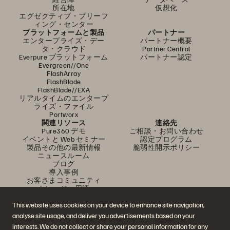
所在地
仮想化
エグゼクティブ・ブリーフ
ィング・センター
プラットフォームと製品
パートナー
エンタープライズ・デー
パートナー概要
タ・クラウド
Partner Central
Everpure プラットフォーム
パートナー認定
Evergreen//One
FlashArray
FlashBlade
FlashBlade//EXA
リアルタイムのエンタープ
ライズ・ファイル
Portworx
関連リソース
連絡先
Pure360 デモ
ご相談・お問い合わせ
イベントと Web セミナー
認定プログラム
製品その他の最新情報
脆弱性開示ポリシー
ニュースルーム
ブログ
導入事例
お客さまコミュニティ
ナレッジ・用語
This website uses cookies on your device to enhance site navigation,
analyse site usage, and deliver you advertisements based on your
公式 SNS
interests. We do not collect or share your personal information for any