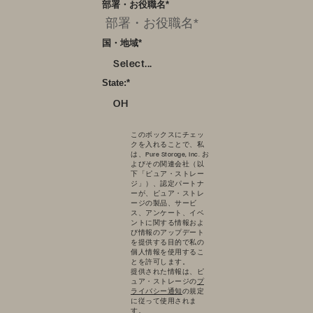
部署・お役職名
*
国・地域
*
Select...
State:
*
OH
このボックスにチェッ
クを入れることで、私
は、Pure Storage, Inc. お
よびその関連会社（以
下「ピュア・ストレー
ジ」）、認定パートナ
ーが、ピュア・ストレ
ージの製品、サービ
ス、アンケート、イベ
ントに関する情報およ
び情報のアップデート
を提供する目的で私の
個人情報を使用するこ
とを許可します。
提供された情報は、ピ
ュア・ストレージの
プ
ライバシー通知
の規定
に従って使用されま
す。