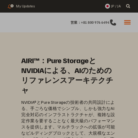
My Updates
JP / JA
1
営業：+81 800 976 6494
AIRI™：Pure Storageと
NVIDIAによる、AIのための
リファレンスアーキテクチ
ャ
NVIDIA®とPure Storageの技術者の共同設計によ
る、手ごろな価格でシンプル、しかも強力なAI
完全対応のインフラストラクチャが、複雑な設
定作業を要することなく最大級のパフォーマン
スを提供します。マルチラックへの拡張が可能
なビルディングブロックとして、大規模なエン