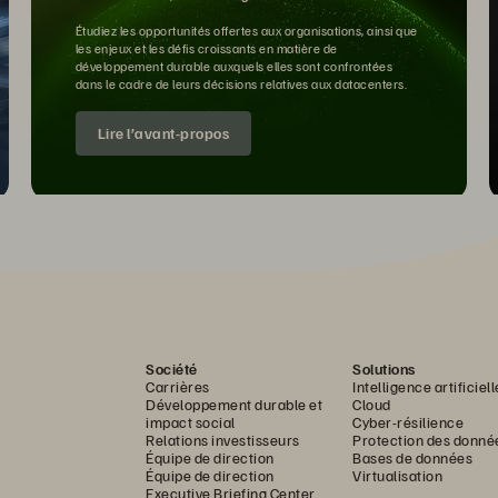
Étudiez les opportunités offertes aux organisations, ainsi que
les enjeux et les défis croissants en matière de
développement durable auxquels elles sont confrontées
dans le cadre de leurs décisions relatives aux datacenters.
Lire l’avant-propos
Société
Solutions
Carrières
Intelligence artificiell
Développement durable et
Cloud
impact social
Cyber-résilience
Relations investisseurs
Protection des donné
Équipe de direction
Bases de données
Équipe de direction
Virtualisation
Executive Briefing Center