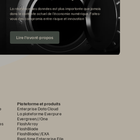
La résilience des données est plus importante que jamais
dans le contexte actuel de l’économie numérique. Faites-
vous des compromis entre risque et innovation ?
Lire l’avant-propos
Plateforme et produits
e
Enterprise Data Cloud
La plateforme Everpure
Evergreen//One
es
FlashArray
FlashBlade
FlashBlade//EXA
Real-time Enterprise File