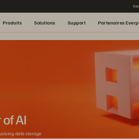
Con
Produits
Solutions
Support
Partenaires Everp
of AI
evolving data storage