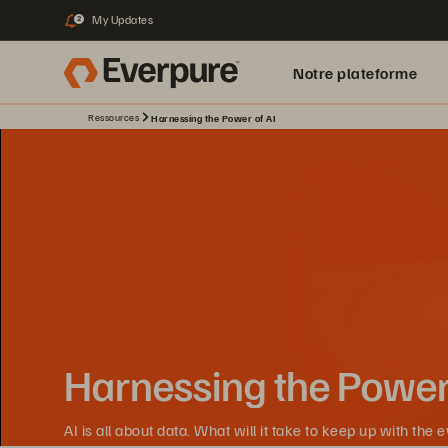
My Updates
2
Notre plateforme
Ressources
Harnessing the Power of AI
Harnessing the Power 
AI is all about data. What will it take to keep up with the 