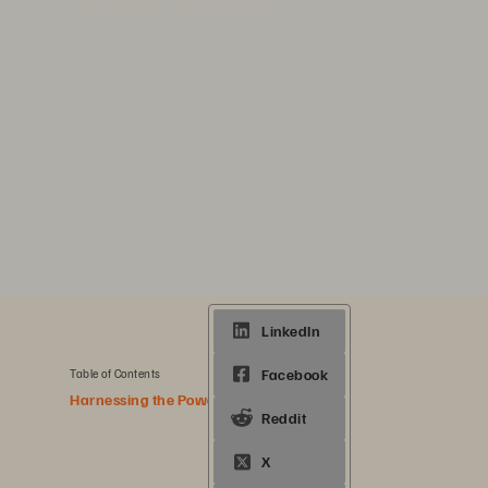
requirements for the AI era?
1 min. read
Share
Table of Contents
Harnessing the Power of AI