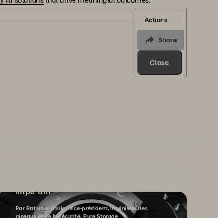
y AI solutions
that drive meaningful outcomes.
Actions
Share
Close
La cyber-résilience : un nouvel
impératif
Par Ratinder Ahuja, vice-président, ingénierie des
réseaux et de la sécurité, Pure Storage