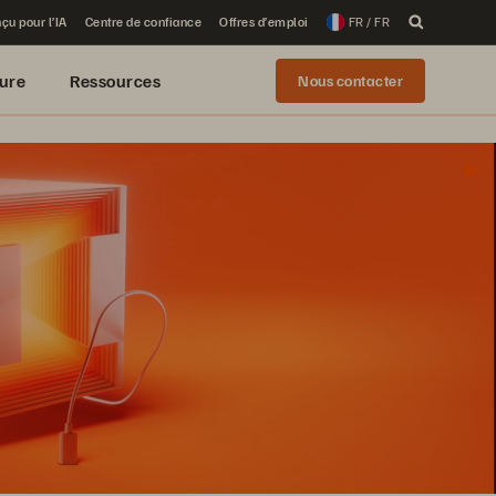
çu pour l’IA
Centre de confiance
Offres d’emploi
FR / FR
ure
Ressources
Nous contacter