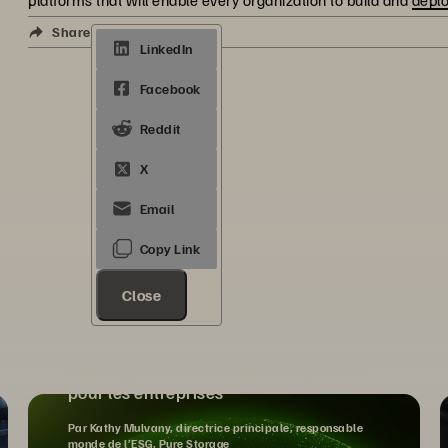
platforms that will enable every organization to build and
deplo
Share
Close
Développement durable : une priorité
pour les entreprises
Par Kathy Mulvany, directrice principale, responsable
monde de l’ESG, Pure Storage