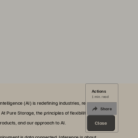
Actions
1 min. read
ntelligence (AI) is redefining industries, revolutionizing
Share
 Pure Storage, the principles of flexibility and
roducts, and our approach to AI.
Close
eployment is data connected. Inference is about