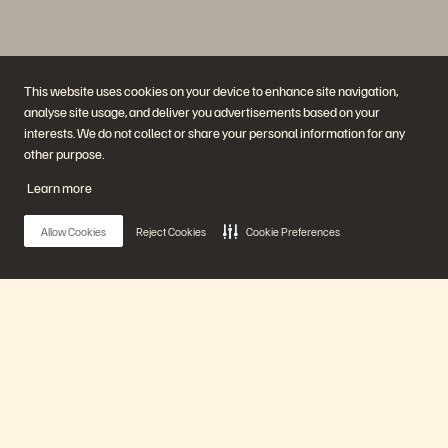
This website uses cookies on your device to enhance site navigation,
analyse site usage, and deliver you advertisements based on your
interests. We do not collect or share your personal information for any
other purpose.
Société
Solutions
Learn more
Carrières
Intelligence artificielle
Développement durable et
Cloud
impact social
Cyber-résilience
Allow Cookies
Reject Cookies
Cookie Preferences
Relations investisseurs
Protection des données
Équipe de direction
Bases de données
Équipe de direction
Virtualisation
Executive Briefing Center
Plateforme et produits
Partenaires
Enterprise Data Cloud
Aperçu des partenaires
Main Menu
La plateforme Everpure
Partner Central
Evergreen//One
Certifications partenaires
FlashArray
FlashBlade
Notre plateforme
FlashBlade//EXA
Real-time Enterprise File
Portworx
Produits
Ressources
Nous contacter