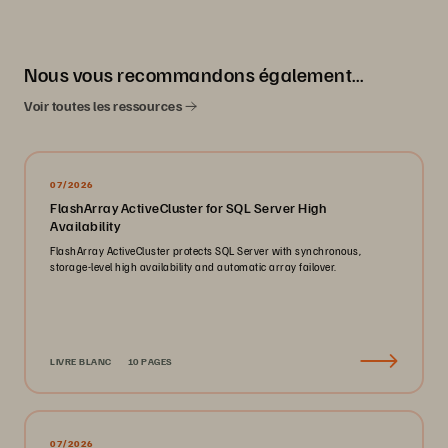
Nous vous recommandons également…
Voir toutes les ressources
07/2026
FlashArray ActiveCluster for SQL Server High
Availability
FlashArray ActiveCluster protects SQL Server with synchronous,
storage-level high availability and automatic array failover.
LIVRE BLANC
10 PAGES
07/2026