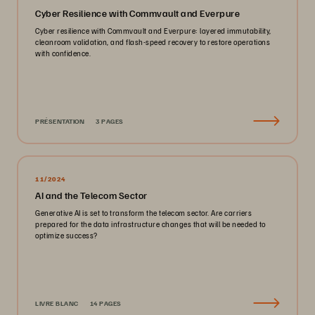
Cyber Resilience with Commvault and Everpure
Cyber resilience with Commvault and Everpure: layered immutability,
cleanroom validation, and flash-speed recovery to restore operations
with confidence.
PRÉSENTATION
3 PAGES
11/2024
AI and the Telecom Sector
Generative AI is set to transform the telecom sector. Are carriers
prepared for the data infrastructure changes that will be needed to
optimize success?
LIVRE BLANC
14 PAGES