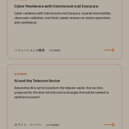
Cyber Resilience with Commvault and Everpure
Cyber resilience with Commvault and Everpure: layered immutability,
cleanroom validation, and flash-speed recovery to restore operations
with confidence.
ソリューションの概要
3 PAGES
11/2024
AI and the Telecom Sector
Generative AI is set to transform the telecom sector. Are carriers
prepared for the data infrastructure changes that will be needed to
optimize success?
ホワイト・ペーパー
14 PAGES