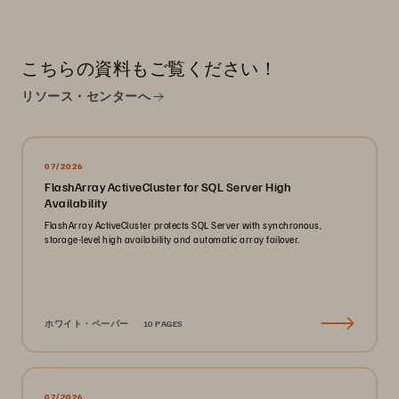
こちらの資料もご覧ください！
リソース・センターへ
07/2026
FlashArray ActiveCluster for SQL Server High
Availability
FlashArray ActiveCluster protects SQL Server with synchronous,
storage-level high availability and automatic array failover.
ホワイト・ペーパー
10 PAGES
07/2026