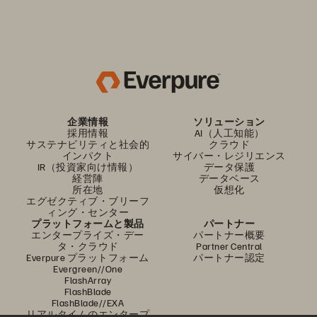
企業情報
ソリューション
採用情報
AI（人工知能）
サステナビリティと社会的
クラウド
インパクト
サイバー・レジリエンス
IR（投資家向け情報）
データ保護
経営陣
データベース
所在地
仮想化
エグゼクティブ・ブリーフ
ィング・センター
プラットフォームと製品
パートナー
エンタープライズ・デー
パートナー概要
タ・クラウド
Partner Central
Everpure プラットフォーム
パートナー認定
Evergreen//One
FlashArray
FlashBlade
FlashBlade//EXA
リアルタイムのエンタープ