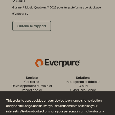
Vision
Gartner® Magic Quadrant™ 2025 pour les plateformes de stockage
d’entreprise
Obtenir le rapport
Société
Solutions
Carrières
Intelligence artificielle
Développement durable et
Cloud
impact social
Cyber-résilience
Relations investisseurs
Protection des données
Équipe de direction
Bases de données
This website uses cookies on your device to enhance site navigation,
Équipe de direction
Virtualisation
analyse site usage, and deliver you advertisements based on your
Executive Briefing Center
Plateforme et produits
Partenaires
interests. We do not collect or share your personal information for any
Enterprise Data Cloud
Aperçu des partenaires