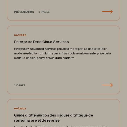
PRÉSENTATION
2 PAGES
06/2026
Enterprise Data Cloud Services
Everpure™️ Advanced Services provides the expertise and execution
model needed to transform your infrastructure into an enterprise data
cloud: a unified, policy-driven data platform.
2 PAGES
09/2021
Guide d’atténuation des risques d’attaque de
ransomware et de reprise