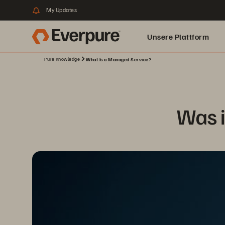
My Updates
Unsere Plattform
Pure Knowledge
What Is a Managed Service?
Was i