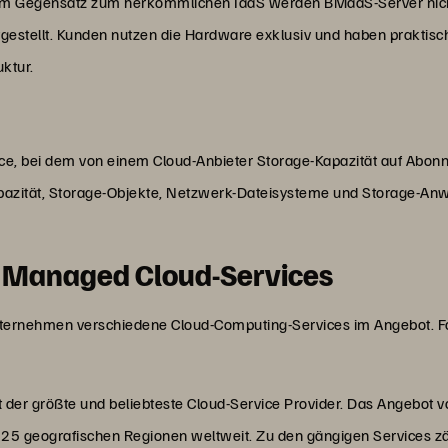
 Im Gegensatz zum herkömmlichen IaaS werden BMaaS-Server nicht 
estellt. Kunden nutzen die Hardware exklusiv und haben praktisch 
uktur.
ice, bei dem von einem Cloud-Anbieter Storage-Kapazität auf Abonn
pazität, Storage-Objekte, Netzwerk-Dateisysteme und Storage-An
r Managed Cloud-Services
Unternehmen verschiedene Cloud-Computing-Services im Angebot. F
er größte und beliebteste Cloud-Service Provider. Das Angebot v
 25 geografischen Regionen weltweit. Zu den gängigen Services zä