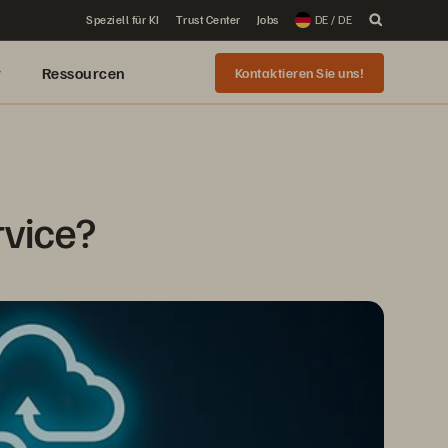
Speziell für KI
Trust Center
Jobs
DE / DE
r
Ressourcen
Kontaktieren Sie uns!
rvice?