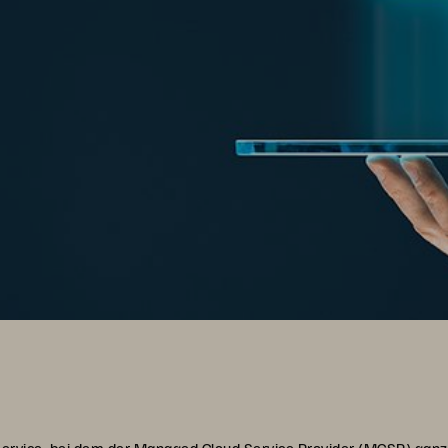
Service, bei dem der Managed Cloud Service Provider (MCSP) ganz o