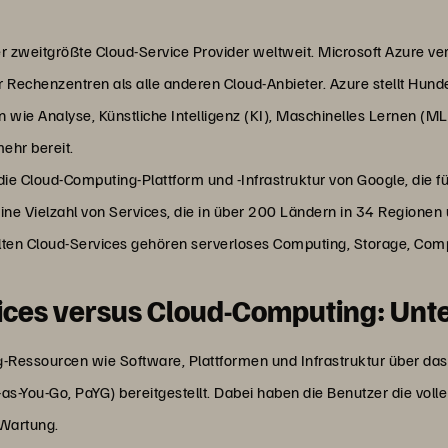
er zweitgrößte Cloud-Service Provider weltweit. Microsoft Azure ve
Rechenzentren als alle anderen Cloud-Anbieter. Azure stellt Hund
 wie Analyse, Künstliche Intelligenz (KI), Maschinelles Lernen (ML
ehr bereit.
ie Cloud-Computing-Plattform und -Infrastruktur von Google, die fü
eine Vielzahl von Services, die in über 200 Ländern in 34 Region
lten Cloud-Services gehören serverloses Computing, Storage, Comp
ces versus Cloud-Computing: Unt
essourcen wie Software, Plattformen und Infrastruktur über das I
s-You-Go, PaYG) bereitgestellt. Dabei haben die Benutzer die voll
Wartung.