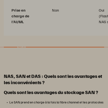
Prise en
Non
Oui
charge de
(Flas
l’AI/ML
NAS s
Slide
NAS, SAN et DAS : Quels sont les avantages et
les inconvénients ?
Quels sont les avantages du stockage SAN ?
Le SAN prend en charge à la fois la fibre channel et les protocoles