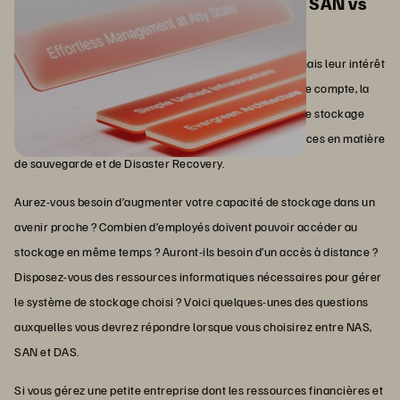
quel est le meilleur système ? NAS vs SAN vs
DAS
Les DAS, NAS et SAN présentent tous des avantages, mais leur intérêt
pour votre entreprise dépendra de vos besoins. En fin de compte, la
meilleure solution pour vous dépendra de la capacité de stockage
dont vous avez besoin, de votre budget et de vos exigences en matière
de sauvegarde et de Disaster Recovery.
Aurez-vous besoin d’augmenter votre capacité de stockage dans un
avenir proche ? Combien d’employés doivent pouvoir accéder au
stockage en même temps ? Auront-ils besoin d’un accès à distance ?
Disposez-vous des ressources informatiques nécessaires pour gérer
le système de stockage choisi ? Voici quelques-unes des questions
auxquelles vous devrez répondre lorsque vous choisirez entre NAS,
SAN et DAS.
Si vous gérez une petite entreprise dont les ressources financières et