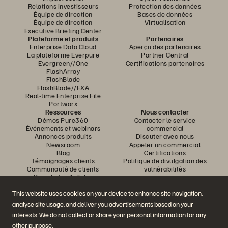
Relations investisseurs
Protection des données
Équipe de direction
Bases de données
Équipe de direction
Virtualisation
Executive Briefing Center
Plateforme et produits
Partenaires
Enterprise Data Cloud
Aperçu des partenaires
La plateforme Everpure
Partner Central
Evergreen//One
Certifications partenaires
FlashArray
FlashBlade
FlashBlade//EXA
Real-time Enterprise File
Portworx
Ressources
Nous contacter
Démos Pure360
Contacter le service
Événements et webinars
commercial
Annonces produits
Discuter avec nous
Newsroom
Appeler un commercial
Blog
Certifications
Témoignages clients
Politique de divulgation des
Communauté de clients
vulnérabilités
Knowledge Articles
This website uses cookies on your device to enhance site navigation,
analyse site usage, and deliver you advertisements based on your
Rejoignez la conversation
interests. We do not collect or share your personal information for any
Suivez-nous sur tous les réseaux sociaux Everpure
other purpose.