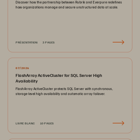
Discover how the partnership between Rubrik and Everpure redefines
how organizations manage and secure unstructured data at scale.
PRÉSENTATION
3 PAGES
07/2026
FlashArray ActiveCluster for SQL Server High
Availability
FlashArray ActiveCluster protects SQL Server with synchronous,
storage-level high availability and automatic array failover.
LIVRE BLANC
10 PAGES