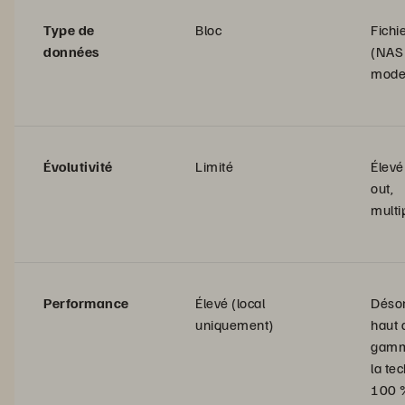
Type de
Bloc
Fichie
données
(NAS
mode
Évolutivité
Limité
Élevé
out,
multi
Performance
Élevé (local
Déso
uniquement)
haut 
gamm
la te
100 %