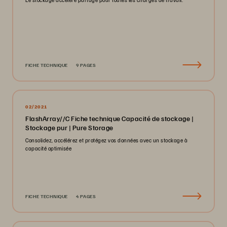
FICHE TECHNIQUE
9 PAGES
02/2021
FlashArray//C Fiche technique Capacité de stockage |
Stockage pur | Pure Storage
Consolidez, accélérez et protégez vos données avec un stockage à
capacité optimisée
FICHE TECHNIQUE
4 PAGES