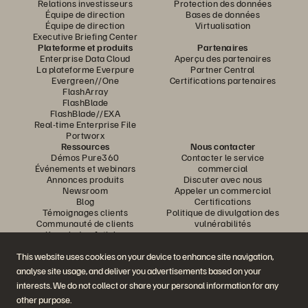
Relations investisseurs
Protection des données
Équipe de direction
Bases de données
Équipe de direction
Virtualisation
Executive Briefing Center
Plateforme et produits
Partenaires
Enterprise Data Cloud
Aperçu des partenaires
La plateforme Everpure
Partner Central
Evergreen//One
Certifications partenaires
FlashArray
FlashBlade
FlashBlade//EXA
Real-time Enterprise File
Portworx
Ressources
Nous contacter
Démos Pure360
Contacter le service
Événements et webinars
commercial
Annonces produits
Discuter avec nous
Newsroom
Appeler un commercial
Blog
Certifications
Témoignages clients
Politique de divulgation des
Communauté de clients
vulnérabilités
Knowledge Articles
This website uses cookies on your device to enhance site navigation,
analyse site usage, and deliver you advertisements based on your
Rejoignez la conversation
interests. We do not collect or share your personal information for any
Suivez-nous sur tous les réseaux sociaux Everpure
other purpose.