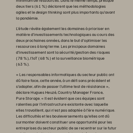
minimum de ressources. Dans le même temps, presque
deux tiers (61 %) déclarent que les méthodologies
agiles et le
design thinking
sont plus importants qu’avant
la pandémie.
L’étude révèle également les domaines à prioriser en
matière d’investissements technologiques au cours des
deux prochaines années, dans le but d'optimiser les
ressources à long terme. Les principaux domaines
d’investissement sont la sécurité/gestion des risques
(78 %), l’IoT (68 %) et la surveillance biométrique
(63 %).
« Les responsables informatiques du secteur public ont
dû faire face, cette année, à un défi sans précédent et
s’adapter, afin de passer l’ultime test de résistance »,
déclare Hugues Heuzé, Country Manager France,
Pure Storage. « Il est évident que ces équipes sont
ralenties par l’infrastructure existante avec laquelle
elles travaillent, qui n'est pas adaptée à l’ère numérique.
Les difficultés et les bouleversements qu’elles ont dû
surmonter doivent constituer une opportunité pour les
entreprises du secteur public de se recentrer sur le futur