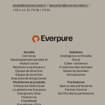
elodie@onechocolate.fr
/
alexandra@onechocolate.fr
/
+33 1 41 31 75 06 / 75 01
Société
Solutions
Carrières
Intelligence artificielle
Développement durable et
Cloud
impact social
Cyber-résilience
Relations investisseurs
Protection des données
Équipe de direction
Bases de données
Équipe de direction
Virtualisation
Executive Briefing Center
Plateforme et produits
Partenaires
Enterprise Data Cloud
Aperçu des partenaires
La plateforme Everpure
Partner Central
Evergreen//One
Certifications partenaires
FlashArray
FlashBlade
FlashBlade//EXA