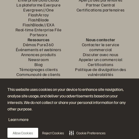
La plateforme Everpure
Partner Central
Evergreen//One
Certifications partenaires
FlashArray
FlashBlade
FlashBlade//EXA
Real-time Enterprise File
Portworx
Ressources
Nous contacter
Démos Pure360
Contacter le service
Événements et webinars
commercial
Annonces produits
Discuter avec nous
Newsroom
Appeler un commercial
Blog
Certifications
Témoignages clients
Politique de divulgation des
Communauté de clients
vulnérabilités
Knowledge Articles
This website uses cookies on your device to enhance site navigation,
analyse site usage, and deliver you advertisements based on your
Rejoignez la conversation
interests. We do not collect or share your personal information for any
Suivez-nous sur tous les réseaux sociaux Everpure
other purpose.
Learn more
© 2026 Everpure, Inc. Tous droits réservés.
Allow Cookies
Reject Cookies
Cookie Preferences
Confidentialité
Conditions d’utilisation du site Web
Informations juridiques