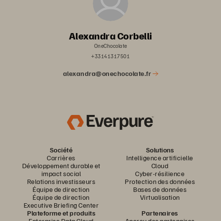
Alexandra Corbelli
OneChocolate
+33141317501
alexandra@onechocolate.fr
Société
Solutions
Carrières
Intelligence artificielle
Développement durable et
Cloud
impact social
Cyber-résilience
Relations investisseurs
Protection des données
Équipe de direction
Bases de données
Équipe de direction
Virtualisation
Executive Briefing Center
Plateforme et produits
Partenaires
Enterprise Data Cloud
Aperçu des partenaires