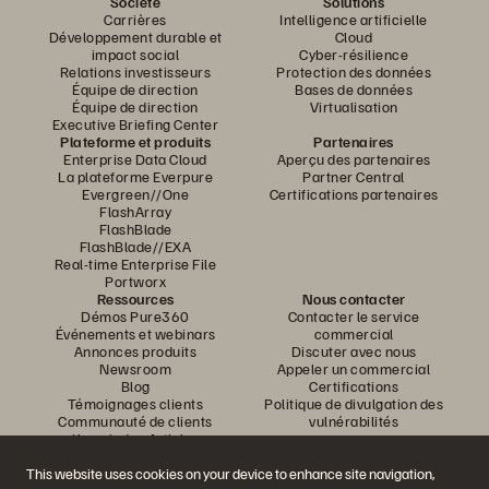
Société
Solutions
Carrières
Intelligence artificielle
Développement durable et
Cloud
impact social
Cyber-résilience
Relations investisseurs
Protection des données
Équipe de direction
Bases de données
Équipe de direction
Virtualisation
Executive Briefing Center
Plateforme et produits
Partenaires
Enterprise Data Cloud
Aperçu des partenaires
La plateforme Everpure
Partner Central
Evergreen//One
Certifications partenaires
FlashArray
FlashBlade
FlashBlade//EXA
Real-time Enterprise File
Portworx
Ressources
Nous contacter
Démos Pure360
Contacter le service
Événements et webinars
commercial
Annonces produits
Discuter avec nous
Newsroom
Appeler un commercial
Blog
Certifications
Témoignages clients
Politique de divulgation des
Communauté de clients
vulnérabilités
Knowledge Articles
This website uses cookies on your device to enhance site navigation,