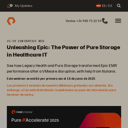
My Updates
ES / ES
2
Ventas +34 900 75 22 59
21:06 SEMINARIOS WEB
Unleashing Epic: The Power of Pure Storage
in Healthcare IT
See how Legacy Health and Pure Storage transformed Epic EMR
performance after a VMware disruption, with help from Nutanix.
Este webinar se emitió por primera vez el 18 de junio de 2025
Los primeros 5 minutos de nuestros Webinars grabados son abiertos. Sin
embargo, si los está disfrutando, le pediremos un poco de información para
terminar de verlos.