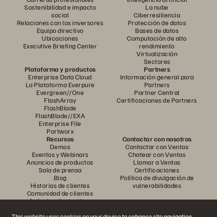
Sostenibilidad e impacto
La nube
social
Ciberresiliencia
Relaciones con los inversores
Protección de datos
Equipo directivo
Bases de datos
Ubicaciones
Computación de alto
Executive Briefing Center
rendimiento
Virtualización
Sectores
Plataforma y productos
Partners
Enterprise Data Cloud
Información general para
La Plataforma Everpure
Partners
Evergreen//One
Partner Central
FlashArray
Certificaciones de Partners
FlashBlade
FlashBlade//EXA
Enterprise File
Portworx
Recursos
Contactar con nosotros
Demos
Contactar con Ventas
Eventos y Webinars
Chatear con Ventas
Anuncios de productos
Llamar a Ventas
Sala de prensa
Certificaciones
Blog
Política de divulgación de
Historias de clientes
vulnerabilidades
Comunidad de clientes
Artículos divulgativos
This website uses cookies on your device to enhance site navigation,