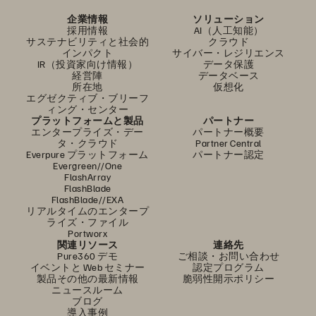
企業情報
ソリューション
採用情報
AI（人工知能）
サステナビリティと社会的
クラウド
インパクト
サイバー・レジリエンス
IR（投資家向け情報）
データ保護
経営陣
データベース
所在地
仮想化
エグゼクティブ・ブリーフ
ィング・センター
プラットフォームと製品
パートナー
エンタープライズ・デー
パートナー概要
タ・クラウド
Partner Central
Everpure プラットフォーム
パートナー認定
Evergreen//One
FlashArray
FlashBlade
FlashBlade//EXA
リアルタイムのエンタープ
ライズ・ファイル
Portworx
関連リソース
連絡先
Pure360 デモ
ご相談・お問い合わせ
イベントと Web セミナー
認定プログラム
製品その他の最新情報
脆弱性開示ポリシー
ニュースルーム
ブログ
導入事例