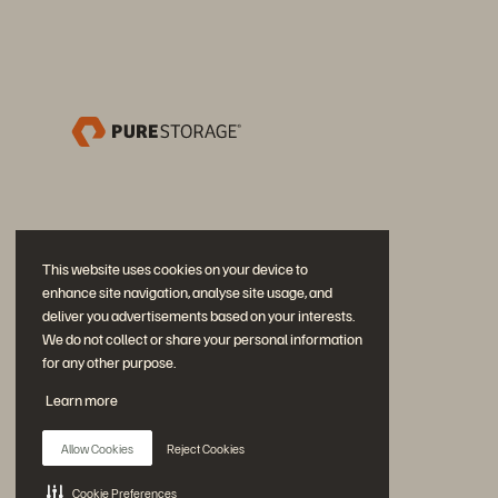
This website uses cookies on your device to
enhance site navigation, analyse site usage, and
deliver you advertisements based on your interests.
We do not collect or share your personal information
for any other purpose.
Únase a la conversación
Learn more
Siga las redes sociales oficiales de Everpure
Allow Cookies
Reject Cookies
Cookie Preferences