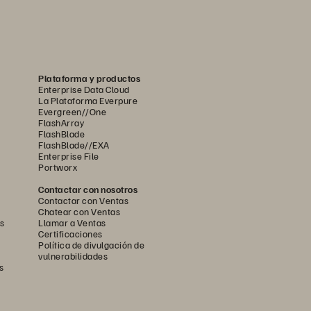
Plataforma y productos
Enterprise Data Cloud
La Plataforma Everpure
Evergreen//One
FlashArray
FlashBlade
FlashBlade//EXA
Enterprise File
Portworx
Contactar con nosotros
Contactar con Ventas
Chatear con Ventas
s
Llamar a Ventas
Certificaciones
Política de divulgación de
vulnerabilidades
s