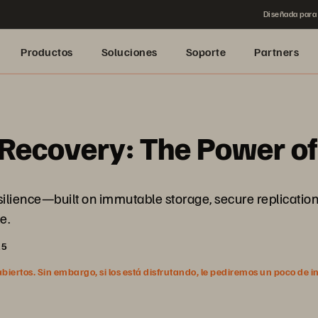
Diseñada para 
Productos
Soluciones
Soporte
Partners
Recovery: The Power of
esilience—built on immutable storage, secure replicatio
e.
25
ertos. Sin embargo, si los está disfrutando, le pediremos un poco de i