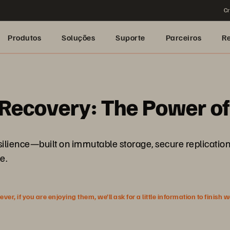
Cr
Produtos
Soluções
Suporte
Parceiros
R
Recovery: The Power of
esilience—built on immutable storage, secure replicatio
e.
r, if you are enjoying them, we’ll ask for a little information to finish 