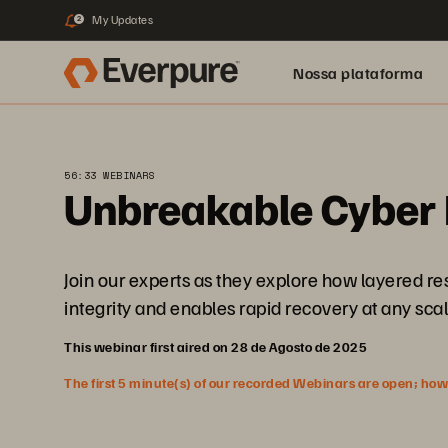
My Updates
2
Nossa plataforma
56:33 WEBINARS
Unbreakable Cyber 
Join our experts as they explore how layered r
integrity and enables rapid recovery at any scal
This webinar first aired on 28 de Agosto de 2025
The first 5 minute(s) of our recorded Webinars are open; howeve