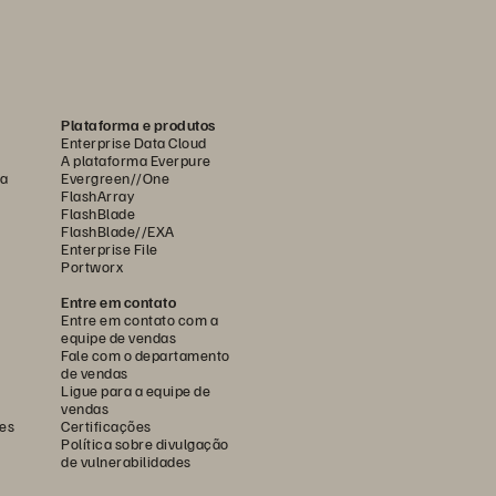
Plataforma e produtos
Enterprise Data Cloud
A plataforma Everpure
ca
Evergreen//One
FlashArray
FlashBlade
FlashBlade//EXA
Enterprise File
Portworx
Entre em contato
Entre em contato com a
equipe de vendas
Fale com o departamento
de vendas
Ligue para a equipe de
vendas
es
Certificações
Política sobre divulgação
de vulnerabilidades