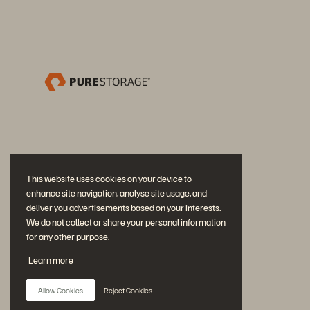
This website uses cookies on your device to
enhance site navigation, analyse site usage, and
deliver you advertisements based on your interests.
We do not collect or share your personal information
for any other purpose.
Participe da conversa
Learn more
Siga todas as redes sociais da Everpure
Allow Cookies
Reject Cookies