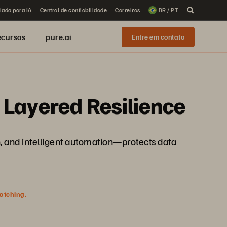
iado para IA
Central de confiabilidade
Carreiras
BR / PT
ecursos
pure.ai
Entre em contato
 Layered Resilience
n, and intelligent automation—protects data
watching.