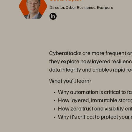
Director, Cyber Resilience, Everpure
Cyberattacks are more frequent and
they explore how layered resilien
data integrity and enables rapid r
What you’ll learn:
Why automation is critical to fa
How layered, immutable storage
How zero trust and visibility e
Why it’s critical to protect you