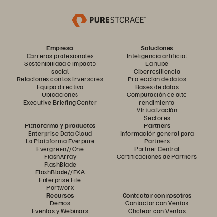
Empresa
Soluciones
Carreras profesionales
Inteligencia artificial
Sostenibilidad e impacto
La nube
social
Ciberresiliencia
Relaciones con los inversores
Protección de datos
Equipo directivo
Bases de datos
Ubicaciones
Computación de alto
Executive Briefing Center
rendimiento
Virtualización
Sectores
Plataforma y productos
Partners
Enterprise Data Cloud
Información general para
La Plataforma Everpure
Partners
Evergreen//One
Partner Central
FlashArray
Certificaciones de Partners
FlashBlade
FlashBlade//EXA
Enterprise File
Portworx
Recursos
Contactar con nosotros
Demos
Contactar con Ventas
Eventos y Webinars
Chatear con Ventas