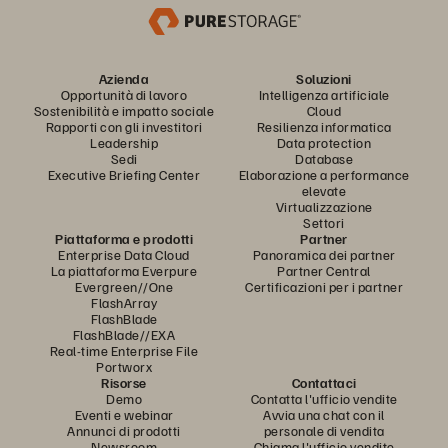
Azienda
Soluzioni
Opportunità di lavoro
Intelligenza artificiale
Sostenibilità e impatto sociale
Cloud
Rapporti con gli investitori
Resilienza informatica
Leadership
Data protection
Sedi
Database
Executive Briefing Center
Elaborazione a performance
elevate
Virtualizzazione
Settori
Piattaforma e prodotti
Partner
Enterprise Data Cloud
Panoramica dei partner
La piattaforma Everpure
Partner Central
Evergreen//One
Certificazioni per i partner
FlashArray
FlashBlade
FlashBlade//EXA
Real-time Enterprise File
Portworx
Risorse
Contattaci
Demo
Contatta l'ufficio vendite
Eventi e webinar
Avvia una chat con il
Annunci di prodotti
personale di vendita
Newsroom
Chiama l'ufficio vendite