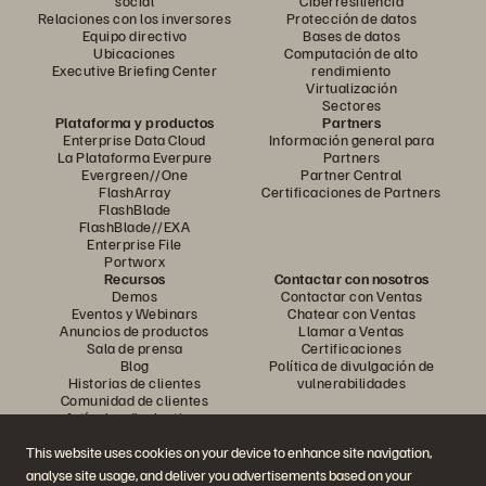
social
Ciberresiliencia
Relaciones con los inversores
Protección de datos
Equipo directivo
Bases de datos
Ubicaciones
Computación de alto
Executive Briefing Center
rendimiento
Virtualización
Sectores
Plataforma y productos
Partners
Enterprise Data Cloud
Información general para
La Plataforma Everpure
Partners
Evergreen//One
Partner Central
FlashArray
Certificaciones de Partners
FlashBlade
FlashBlade//EXA
Enterprise File
Portworx
Recursos
Contactar con nosotros
Demos
Contactar con Ventas
Eventos y Webinars
Chatear con Ventas
Anuncios de productos
Llamar a Ventas
Sala de prensa
Certificaciones
Blog
Política de divulgación de
Historias de clientes
vulnerabilidades
Comunidad de clientes
Artículos divulgativos
This website uses cookies on your device to enhance site navigation,
analyse site usage, and deliver you advertisements based on your
Únase a la conversación