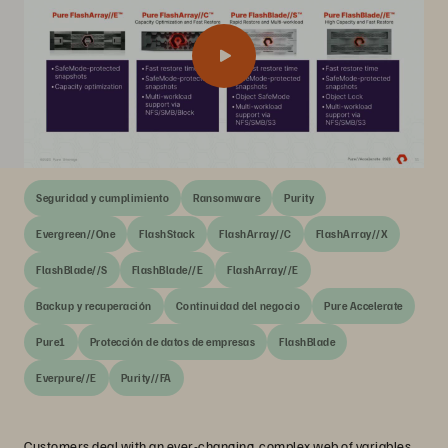
Seguridad y cumplimiento
Ransomware
Purity
Evergreen//One
FlashStack
FlashArray//C
FlashArray//X
FlashBlade//S
FlashBlade//E
FlashArray//E
Backup y recuperación
Continuidad del negocio
Pure Accelerate
Pure1
Protección de datos de empresas
FlashBlade
Everpure//E
Purity//FA
Customers deal with an ever-changing, complex web of variables