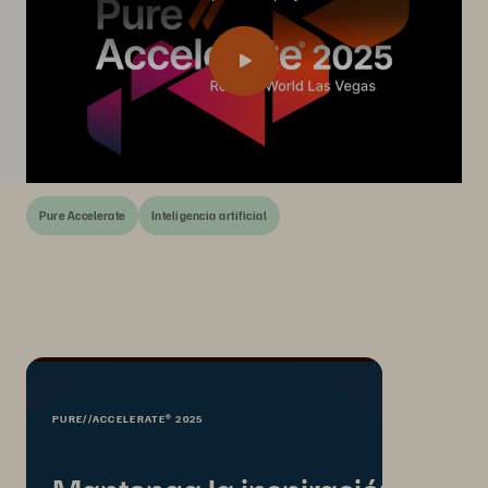
Pure Accelerate
Inteligencia artificial
PURE//ACCELERATE® 2025