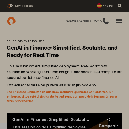
My Updates
ES / ES
2
Ventas +34 900 75 22 59
40:38 SEMINARIOS WEB
GenAI in Finance: Simplified, Scalable, and
Ready for Real Time
This session covers simplified deployment, RAG workflows,
reliable networking, real-time insights, and scalable AI compute for
secure, low-latency finance AI.
Este webinar se emitió por primera vez el 18 de junio de 2025
Los primeros 5 minutos de nuestros Webinars grabados son abiertos. Sin
embargo, si los está disfrutando, le pediremos un poco de información para
terminar de verlos.
GenAI in Finance: Simplified, Scalable, and Ready for Real Time
Compartir
This session covers simplified deployment, RAG workflows, reliable networking, real-time insights, and scalable AI compute for secure, low-latency finance AI.