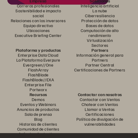
Empresa
Soluciones
Carreras profesionales
Inteligencia artificial
Sostenibilidad e impacto
La nube
social
Ciberresiliencia
Relaciones con los inversores
Protección de datos
Equipo directivo
Bases de datos
Ubicaciones
Computación de alto
Executive Briefing Center
rendimiento
Virtualización
Sectores
Plataforma y productos
Partners
Enterprise Data Cloud
Información general para
La Plataforma Everpure
Partners
Evergreen//One
Partner Central
FlashArray
Certificaciones de Partners
FlashBlade
FlashBlade//EXA
Enterprise File
Portworx
Recursos
Contactar con nosotros
Demos
Contactar con Ventas
Eventos y Webinars
Chatear con Ventas
Anuncios de productos
Llamar a Ventas
Sala de prensa
Certificaciones
Blog
Política de divulgación de
Historias de clientes
vulnerabilidades
Comunidad de clientes
Artículos divulgativos