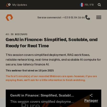
My Updates
FR / FR
2
Service commercial : +33 8 01 84 16 66
40:38 WEBINARS
GenAI in Finance: Simplified, Scalable, and
Ready for Real Time
This session covers simplified deployment, RAG workflows,
reliable networking, real-time insights, and scalable AI compute for
secure, low-latency finance AI.
This webinar first aired on 18 juin 2025
The first 5 minute(s) of our recorded Webinars are open; however, if you are
enjoying them, we’ll ask for a little information to finish watching.
GenAI in Finance: Simplified, Scalable, and Ready for Real Time
Partager
This session covers simplified deployment, RAG workflows, reliable networking, real-time insights, and scalable AI compute for secure, low-latency finance AI.