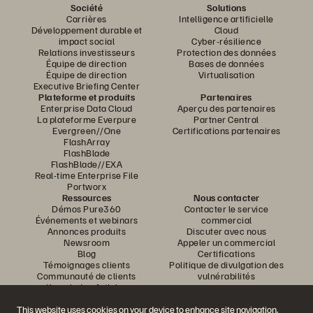
Société
Solutions
Carrières
Intelligence artificielle
Développement durable et
Cloud
impact social
Cyber-résilience
Relations investisseurs
Protection des données
Équipe de direction
Bases de données
Équipe de direction
Virtualisation
Executive Briefing Center
Plateforme et produits
Partenaires
Enterprise Data Cloud
Aperçu des partenaires
La plateforme Everpure
Partner Central
Evergreen//One
Certifications partenaires
FlashArray
FlashBlade
FlashBlade//EXA
Real-time Enterprise File
Portworx
Ressources
Nous contacter
Démos Pure360
Contacter le service
Événements et webinars
commercial
Annonces produits
Discuter avec nous
Newsroom
Appeler un commercial
Blog
Certifications
Témoignages clients
Politique de divulgation des
Communauté de clients
vulnérabilités
Knowledge Articles
This website uses cookies on your device to enhance site navigation,