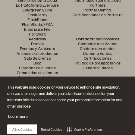
Enterprise Data Cloud
Información general para
La Plataforma Everpure
Partners
Evergreen//One
Partner Central
FlashArray
Certificaciones de Partners
FlashBlade
FlashBlade//EXA
Enterprise File
Portworx
Recursos
Contactar con nosotros
Demos
Contactar con Ventas
Eventos y Webinars
Chatear con Ventas
Anuncios de productos
Llamar a Ventas
Sala de prensa
Certificaciones
Blog
Política de divulgación de
Historias de clientes
vulnerabilidades
Comunidad de clientes
Artículos divulgativos
This website uses cookies on your device to enhance site navigation,
analyse site usage, and deliver you advertisements based on your
Únase a la conversación
interests. We do not collect or share your personal information for any
Siga las redes sociales oficiales de Everpure
other purpose.
Learn more
© 2026 Everpure, Inc. Todos los derechos reservados.
Allow Cookies
Reject Cookies
Cookie Preferences
Política de privacidad
Condiciones de uso del Sitio Web
Aviso legal