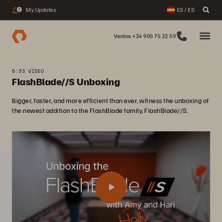
My Updates
ES / ES
2
Ventas +34 900 75 22 59
5:33 VIDEO
FlashBlade//S Unboxing
Bigger, faster, and more efficient than ever, witness the unboxing of
the newest addition to the FlashBlade family, FlashBlade//S.