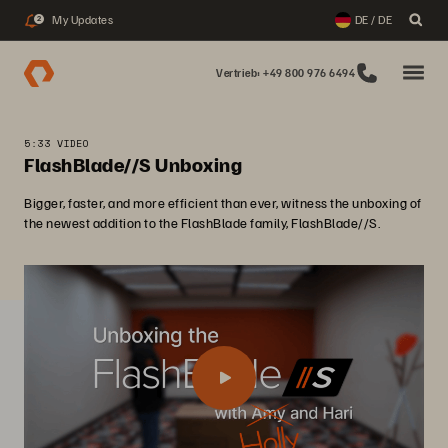
My Updates
DE / DE
2
Vertrieb: +49 800 976 6494
5:33 VIDEO
FlashBlade//S Unboxing
Bigger, faster, and more efficient than ever, witness the unboxing of
the newest addition to the FlashBlade family, FlashBlade//S.