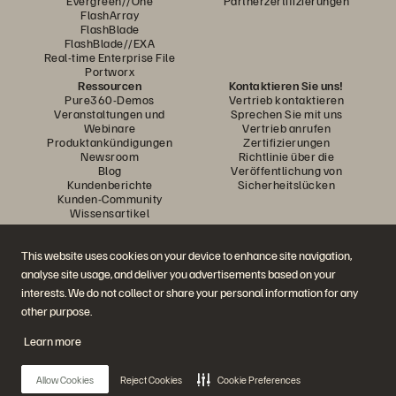
Evergreen//One
Partnerzertifizierungen
FlashArray
FlashBlade
FlashBlade//EXA
Real-time Enterprise File
Portworx
Ressourcen
Kontaktieren Sie uns!
Pure360-Demos
Vertrieb kontaktieren
Veranstaltungen und
Sprechen Sie mit uns
Webinare
Vertrieb anrufen
Produktankündigungen
Zertifizierungen
Newsroom
Richtlinie über die
Blog
Veröffentlichung von
Kundenberichte
Sicherheitslücken
Kunden-Community
Wissensartikel
This website uses cookies on your device to enhance site navigation,
Diskutiere mit
analyse site usage, and deliver you advertisements based on your
Folgen Sie den Everpure Social Media Kanälen
interests. We do not collect or share your personal information for any
other purpose.
Learn more
© 2026 Everpure, Inc. Alle Rechte vorbehalten.
Datenschutz
Nutzungsbedingungen der Website
Rechtliche Hinweise
Impressum
Allow Cookies
Reject Cookies
Cookie Preferences
Vertrauenszentrum
Cookie-Einstellungen