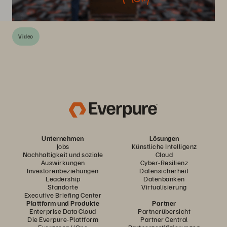
Video
Unternehmen
Lösungen
Jobs
Künstliche Intelligenz
Nachhaltigkeit und soziale
Cloud
Auswirkungen
Cyber-Resilienz
Investorenbeziehungen
Datensicherheit
Leadership
Datenbanken
Standorte
Virtualisierung
Executive Briefing Center
Plattform und Produkte
Partner
Enterprise Data Cloud
Partnerübersicht
Die Everpure-Plattform
Partner Central