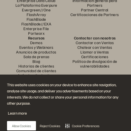
Enterprise Data Cloud
Información general para
La Plataforma Everpure
Partners
Evergreen//One
Partner Central
FlashArray
Certificaciones de Partners
FlashBlade
FlashBlade//EXA
Enterprise File
Portworx
Recursos
Contactar con nosotros
Demos
Contactar con Ventas
Eventos y Webinars
Chatear con Ventas
Anuncios de productos
Llamar a Ventas
Sala de prensa
Certificaciones
Blog
Política de divulgación de
Historias de clientes
vulnerabilidades
Comunidad de clientes
Artículos divulgativos
This website uses cookies on your device to enhance site navigation,
analyse site usage, and deliver you advertisements based on your
Únase a la conversación
interests. We do not collect or share your personal information for any
Siga las redes sociales oficiales de Everpure
other purpose.
Learn more
© 2026 Everpure, Inc. Todos los derechos reservados.
Allow Cookies
Reject Cookies
Cookie Preferences
Política de privacidad
Condiciones de uso del Sitio Web
Aviso legal