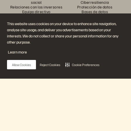
social
Ciberresiliencia
Relaciones con los inversores
Protección de datos
Equipo directivo
Bases de datos
Ubicaciones
Computación de alto
Executive Briefing Center
rendimiento
This website uses cookies on your device to enhance site navigation,
Virtualización
analyse site usage, and deliver you advertisements based on your
Sectores
Plataforma y productos
Partners
interests. We do not collect or share your personal information for any
Enterprise Data Cloud
Información general para
other purpose.
La Plataforma Everpure
Partners
Evergreen//One
Partner Central
Learn more
FlashArray
Certificaciones de Partners
FlashBlade
FlashBlade//EXA
Allow Cookies
Reject Cookies
Cookie Preferences
Enterprise File
Portworx
Recursos
Contactar con nosotros
Demos
Contactar con Ventas
Eventos y Webinars
Chatear con Ventas
Anuncios de productos
Llamar a Ventas
Main Menu
Sala de prensa
Certificaciones
Blog
Política de divulgación de
Historias de clientes
vulnerabilidades
Nuestra Plataforma
Comunidad de clientes
Artículos divulgativos
Productos