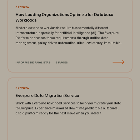
07/2026
How Leading Organizations Optimize for Database
Workloads
Modern database workloads require fundamentally different
infrastructure, especially for artificial intelligence (AI). The Everpure
Platform addresses those requirements through unified data
management, policy-driven automation, ultra-low latency, immutable
ransomware protection, and zero-planned-downtime architecture.
INFORME DE ANALISTAS
8 PAGES
07/2026
Everpure Data Migration Service
Work with Everpure Advanced Services to help you migrate your data
to Everpure. Experience minimized downtime,predictable outcomes,
and a platform ready for the next move when you need it.