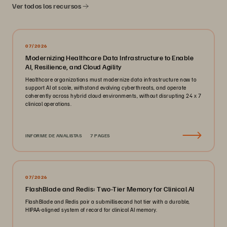
Ver todos los recursos
07/2026
Modernizing Healthcare Data Infrastructure to Enable
AI, Resilience, and Cloud Agility
Healthcare organizations must modernize data infrastructure now to
support AI at scale, withstand evolving cyberthreats, and operate
coherently across hybrid cloud environments, without disrupting 24 x 7
clinical operations.
INFORME DE ANALISTAS
7 PAGES
07/2026
FlashBlade and Redis: Two-Tier Memory for Clinical AI
FlashBlade and Redis pair a submillisecond hot tier with a durable,
HIPAA-aligned system of record for clinical AI memory.