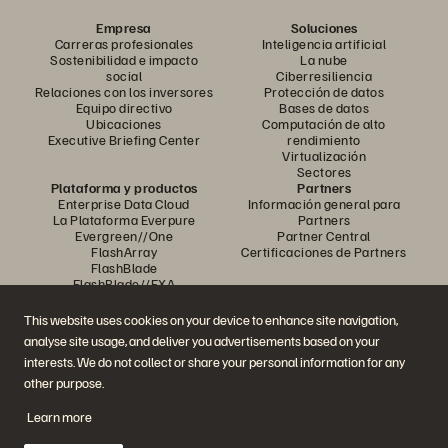
Empresa
Soluciones
Carreras profesionales
Inteligencia artificial
Sostenibilidad e impacto
La nube
social
Ciberresiliencia
Relaciones con los inversores
Protección de datos
Equipo directivo
Bases de datos
Ubicaciones
Computación de alto
Executive Briefing Center
rendimiento
Virtualización
Sectores
Plataforma y productos
Partners
Enterprise Data Cloud
Información general para
La Plataforma Everpure
Partners
Evergreen//One
Partner Central
FlashArray
Certificaciones de Partners
FlashBlade
FlashBlade//EXA
Enterprise File
Portworx
This website uses cookies on your device to enhance site navigation,
Recursos
Contactar con nosotros
analyse site usage, and deliver you advertisements based on your
Demos
Contactar con Ventas
interests. We do not collect or share your personal information for any
Eventos y Webinars
Chatear con Ventas
Anuncios de productos
Llamar a Ventas
other purpose.
Sala de prensa
Certificaciones
Blog
Política de divulgación de
Learn more
Historias de clientes
vulnerabilidades
Comunidad de clientes