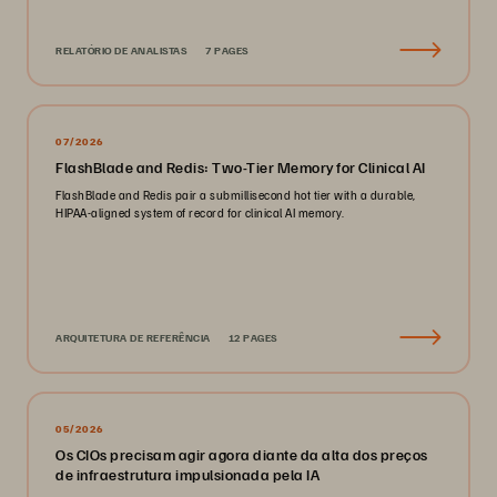
RELATÓRIO DE ANALISTAS
7 PAGES
07/2026
FlashBlade and Redis: Two-Tier Memory for Clinical AI
FlashBlade and Redis pair a submillisecond hot tier with a durable,
HIPAA-aligned system of record for clinical AI memory.
ARQUITETURA DE REFERÊNCIA
12 PAGES
05/2026
Os CIOs precisam agir agora diante da alta dos preços
de infraestrutura impulsionada pela IA