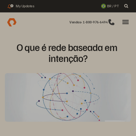
My Updates
BR / PT
2
Vendas: 1-800-976-6494
O que é rede baseada em 
intenção?