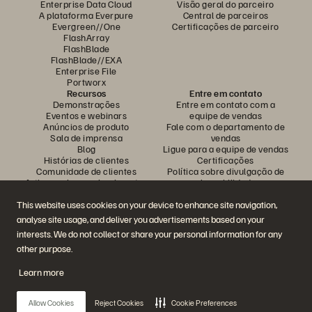
Enterprise Data Cloud
Visão geral do parceiro
A plataforma Everpure
Central de parceiros
Evergreen//One
Certificações de parceiro
FlashArray
FlashBlade
FlashBlade//EXA
Enterprise File
Portworx
Recursos
Entre em contato
Demonstrações
Entre em contato com a
Eventos e webinars
equipe de vendas
Anúncios de produto
Fale com o departamento de
Sala de imprensa
vendas
Blog
Ligue para a equipe de vendas
Histórias de clientes
Certificações
Comunidade de clientes
Política sobre divulgação de
Artigos sobre conhecimentos
vulnerabilidades
This website uses cookies on your device to enhance site navigation,
analyse site usage, and deliver you advertisements based on your
Participe da conversa
interests. We do not collect or share your personal information for any
Siga todas as redes sociais da Everpure
other purpose.
Learn more
© 2026 Everpure, Inc. Todos os direitos reservados.
Allow Cookies
Reject Cookies
Cookie Preferences
Privacidade
Termos do site
Questões legais
Central de confiabilidade