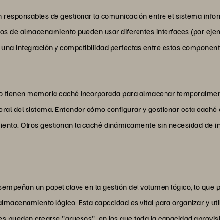
responsables de gestionar la comunicación entre el sistema inform
os de almacenamiento pueden usar diferentes interfaces (por ejemp
una integración y compatibilidad perfectas entre estos component
 tienen memoria caché incorporada para almacenar temporalmente
ral del sistema. Entender cómo configurar y gestionar esta caché e
nto. Otros gestionan la caché dinámicamente sin necesidad de inte
mpeñan un papel clave en la gestión del volumen lógico, lo que p
macenamiento lógico. Esta capacidad es vital para organizar y util
s pueden crearse "gruesos", en los que toda la capacidad aprovis