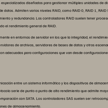
 especializados diseñados para gestionar múltiples unidades de di
n de datos. Admiten varios niveles RAID, como RAID 0, RAID 1, RAID
imiento y redundancia. Los controladores RAID suelen tener proc
ndo el rendimiento general de RAID.
nte en entornos de servidor en los que la integridad, el rendimiento
ervidores de archivos, servidores de bases de datos y otros escenar
. Son adecuadas para configuraciones que van desde configuracio
icación entre un sistema informático y los dispositivos de almac
otocolo serie de punto a punto de alto rendimiento que admite may
omparación con SATA. Los controladores SAS suelen ser retrocompat
ciones de almacenamiento.