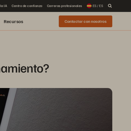
la IA
Centro de confianza
Carreras profesionales
ES / ES
Recursos
Contactar con nosotros
namiento?