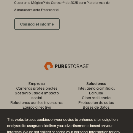
Cuadrante Mágico™ de Gartner® de 2025 para Plataformas de
Almacenamiento Empresarial.
Consiga el informe
Empresa
Soluciones
Carreras profesionales
Inteligencia artificial
Sostenibilidad e impacto
La nube
social
Ciberresiliencia
Relaciones con los inversores
Protección de datos
Equipo directivo
Bases de datos
Ubicaciones
Computación de alto
Executive Briefing Center
rendimiento
This website uses cookies on your device to enhance site navigation,
Virtualización
analyse site usage, and deliver you advertisements based on your
Sectores
Plataforma y productos
Partners
interests. We do not collect or share your personal information for any