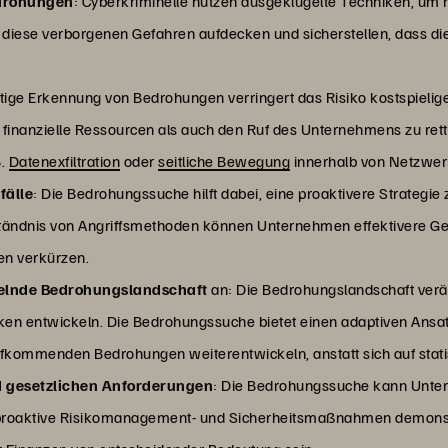
edrohungen
: Cyberkriminelle nutzen ausgeklügelte Techniken, um
iese verborgenen Gefahren aufdecken und sicherstellen, dass d
eitige Erkennung von Bedrohungen verringert das Risiko kostspieli
l finanzielle Ressourcen als auch den Ruf des Unternehmens zu re
B.
Datenexfiltration
oder
seitliche Bewegung
innerhalb von Netzwer
fälle
: Die Bedrohungssuche hilft dabei, eine proaktivere Strategie 
erständnis von Angriffsmethoden können Unternehmen effektivere
len verkürzen.
ckelnde Bedrohungslandschaft
an: Die Bedrohungslandschaft verän
n entwickeln. Die Bedrohungssuche bietet einen adaptiven Ansatz u
ufkommenden Bedrohungen weiterentwickeln, anstatt sich auf stati
d gesetzlichen Anforderungen
: Die Bedrohungssuche kann Unte
 proaktive Risikomanagement- und Sicherheitsmaßnahmen demonstri