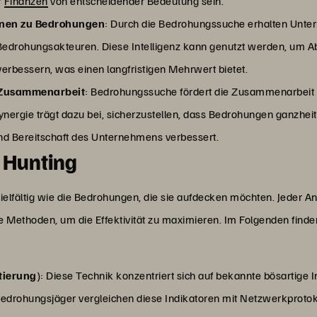
r
Finanzen
von entscheidender Bedeutung sein.
onen zu Bedrohungen
: Durch die Bedrohungssuche erhalten Untern
Bedrohungsakteuren. Diese Intelligenz kann genutzt werden, u
erbessern, was einen langfristigen Mehrwert bietet.
 Zusammenarbeit
: Bedrohungssuche fördert die Zusammenarbei
nergie trägt dazu bei, sicherzustellen, dass Bedrohungen ganzhe
nd Bereitschaft des Unternehmens verbessert.
 Hunting
lfältig wie die Bedrohungen, die sie aufdecken möchten. Jeder Ansa
Methoden, um die Effektivität zu maximieren. Im Folgenden finden
tierung
): Diese Technik konzentriert sich auf bekannte bösartige
rohungsjäger vergleichen diese Indikatoren mit Netzwerkprotoko