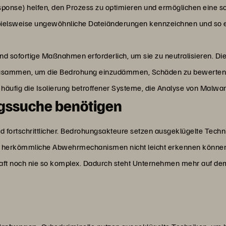
sponse) helfen, den Prozess zu optimieren und ermöglichen eine 
pielsweise ungewöhnliche Dateiänderungen kennzeichnen und so ei
d sofortige Maßnahmen erforderlich, um sie zu neutralisieren. Die
usammen, um die Bedrohung einzudämmen, Schäden zu bewerten u
st häufig die Isolierung betroffener Systeme, die Analyse von Malw
gssuche benötigen
 fortschrittlicher. Bedrohungsakteure setzen ausgeklügelte Techni
ie herkömmliche Abwehrmechanismen nicht leicht erkennen könne
ft noch nie so komplex. Dadurch steht Unternehmen mehr auf de