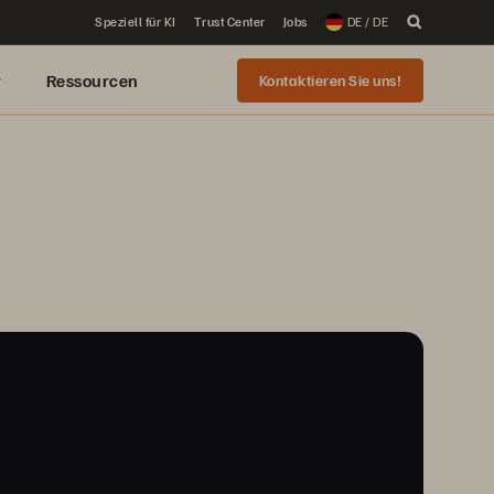
Speziell für KI
Trust Center
Jobs
DE / DE
r
Ressourcen
Kontaktieren Sie uns!