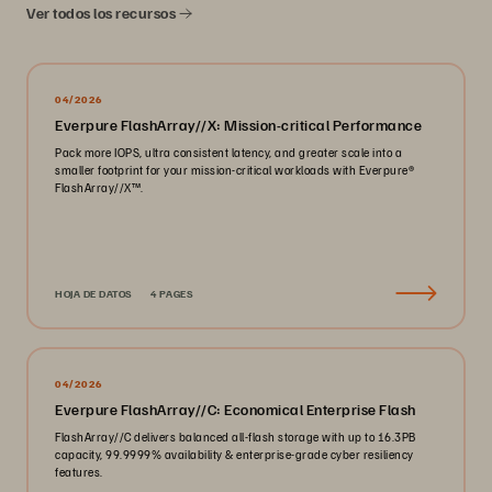
Ver todos los recursos
04/2026
Everpure FlashArray//X: Mission-critical Performance
Pack more IOPS, ultra consistent latency, and greater scale into a
smaller footprint for your mission-critical workloads with Everpure®️
FlashArray//X™️.
HOJA DE DATOS
4 PAGES
04/2026
Everpure FlashArray//C: Economical Enterprise Flash
FlashArray//C delivers balanced all-flash storage with up to 16.3PB
capacity, 99.9999% availability & enterprise-grade cyber resiliency
features.