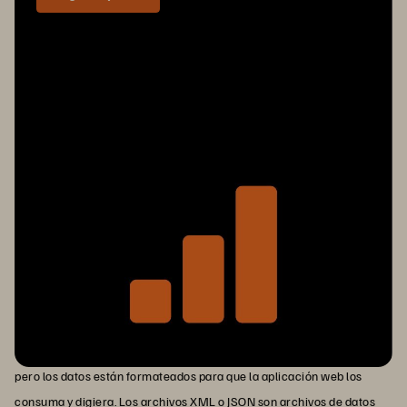
Ejemplos de DBMS
Los sistemas DBMS almacenan los datos como archivos, pero los
datos suelen almacenarse en una jerarquía. Por ejemplo, tiene
archivos almacenados en directorios de su ordenador y este sistema
de archivos podría considerarse un DBMS. Si tiene Windows, el
Registro de Windows podría considerarse un DBMS. Cada sección
del registro se almacena en un directorio y las claves y los datos
posteriores se almacenan en subdirectorios.
Las aplicaciones web también pueden almacenar datos en archivos,
pero los datos están formateados para que la aplicación web los
consuma y digiera. Los archivos XML o JSON son archivos de datos