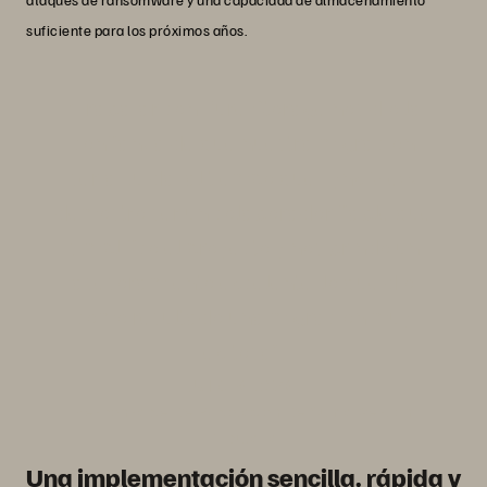
suficiente para los próximos años.
“Trabajar con Pure Storage nos dio la
confianza de que nuestra migración
sería fluida, al tiempo que Lynx View
demostró ser un colaborador fiable que
simplificó el proyecto y nos brindó un
asesoramiento excelente, lo que dio
como resultado una migración muy
exitosa”.
Julio Ballesta
Responsable De Explotación De Suma Gestión
Tributaria
Una implementación sencilla, rápida y