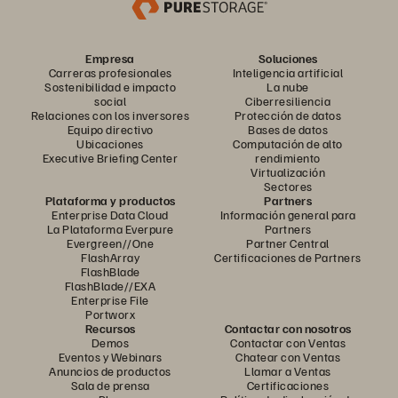
Empresa
Soluciones
Carreras profesionales
Inteligencia artificial
Sostenibilidad e impacto
La nube
social
Ciberresiliencia
Relaciones con los inversores
Protección de datos
Equipo directivo
Bases de datos
Ubicaciones
Computación de alto
Executive Briefing Center
rendimiento
Virtualización
Sectores
Plataforma y productos
Partners
Enterprise Data Cloud
Información general para
La Plataforma Everpure
Partners
Evergreen//One
Partner Central
FlashArray
Certificaciones de Partners
FlashBlade
FlashBlade//EXA
Enterprise File
Portworx
Recursos
Contactar con nosotros
Demos
Contactar con Ventas
Eventos y Webinars
Chatear con Ventas
Anuncios de productos
Llamar a Ventas
Sala de prensa
Certificaciones