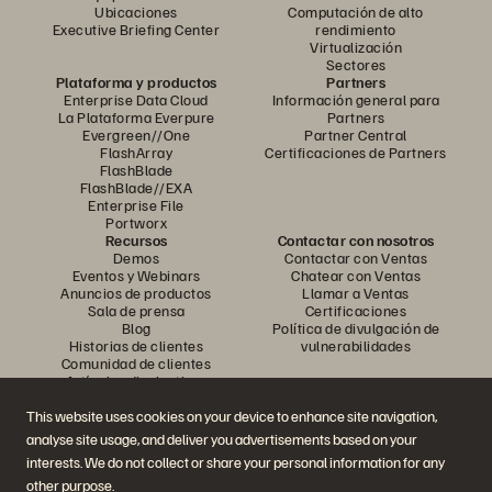
Ubicaciones
Computación de alto
Executive Briefing Center
rendimiento
Virtualización
Sectores
Plataforma y productos
Partners
Enterprise Data Cloud
Información general para
La Plataforma Everpure
Partners
Evergreen//One
Partner Central
FlashArray
Certificaciones de Partners
FlashBlade
FlashBlade//EXA
Enterprise File
Portworx
Recursos
Contactar con nosotros
Demos
Contactar con Ventas
Eventos y Webinars
Chatear con Ventas
Anuncios de productos
Llamar a Ventas
Sala de prensa
Certificaciones
Blog
Política de divulgación de
Historias de clientes
vulnerabilidades
Comunidad de clientes
Artículos divulgativos
This website uses cookies on your device to enhance site navigation,
analyse site usage, and deliver you advertisements based on your
Únase a la conversación
interests. We do not collect or share your personal information for any
Siga las redes sociales oficiales de Everpure
other purpose.