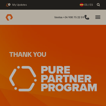
My Updates
ES / ES
2
Ventas +34 900 75 22 59
THANK YOU