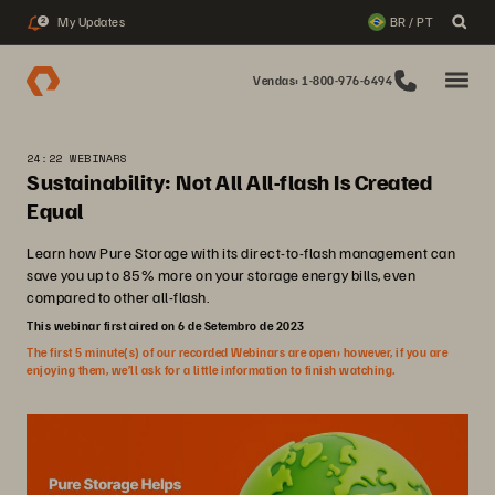
My Updates
BR / PT
2
Vendas: 1-800-976-6494
24:22 WEBINARS
Sustainability: Not All All-flash Is Created
Equal
Learn how Pure Storage with its direct-to-flash management can
save you up to 85% more on your storage energy bills, even
compared to other all-flash.
This webinar first aired on 6 de Setembro de 2023
The first 5 minute(s) of our recorded Webinars are open; however, if you are
enjoying them, we’ll ask for a little information to finish watching.