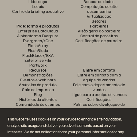
Liderança
Bancos de dados
Locais
Computação de alto
Centro de briefing executivo
desempenho
Virtualização
Setores
Plataforma e produtos
Parceiros
Enterprise Data Cloud
Visão geral do parceiro
A plataforma Everpure
Central de parceiros
Evergreen//One
Certificações de parceiro
FlashArray
FlashBlade
FlashBlade//EXA
Enterprise File
Portworx
Recursos
Entre em contato
Demonstrações
Entre em contato com a
Eventos e webinars
equipe de vendas
Anúncios de produto
Fale com o departamento de
Sala de imprensa
vendas
Blog
Ligue para a equipe de vendas
Histórias de clientes
Certificações
Comunidade de clientes
Política sobre divulgação de
Artigos sobre conhecimentos
vulnerabilidades
This website uses cookies on your device to enhance site navigation,
analyse site usage, and deliver you advertisements based on your
Participe da conversa
interests. We do not collect or share your personal information for any
Siga todas as redes sociais da Everpure