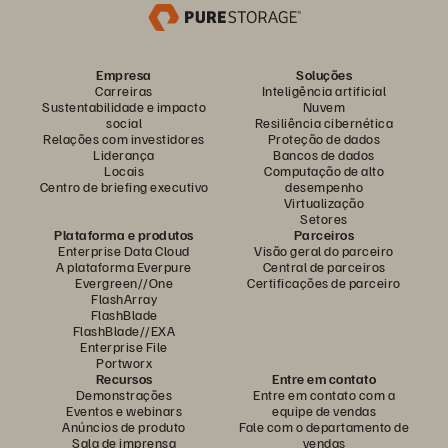
Empresa
Soluções
Carreiras
Inteligência artificial
Sustentabilidade e impacto
Nuvem
social
Resiliência cibernética
Relações com investidores
Proteção de dados
Liderança
Bancos de dados
Locais
Computação de alto
Centro de briefing executivo
desempenho
Virtualização
Setores
Plataforma e produtos
Parceiros
Enterprise Data Cloud
Visão geral do parceiro
A plataforma Everpure
Central de parceiros
Evergreen//One
Certificações de parceiro
FlashArray
FlashBlade
FlashBlade//EXA
Enterprise File
Portworx
Recursos
Entre em contato
Demonstrações
Entre em contato com a
Eventos e webinars
equipe de vendas
Anúncios de produto
Fale com o departamento de
Sala de imprensa
vendas