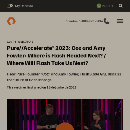
My Updates
BR / PT
2
Vendas: 1-800-976-6494
10:44 WEBINARS
Pure//Accelerate® 2023: Coz and Amy
Fowler: Where is Flash Headed Next? /
Where Will Flash Take Us Next?
Hear Pure Founder “Coz” and Amy Fowler, FlashBlade GM, discuss
the future of flash storage
This webinar first aired on 15 de Junho de 2023