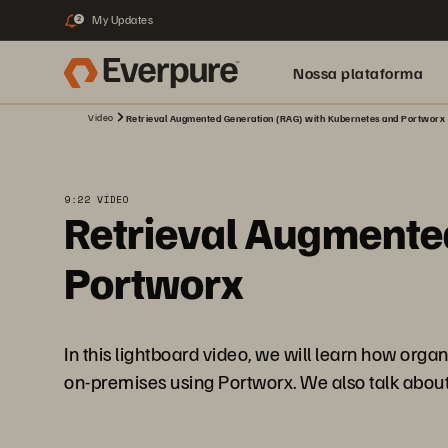
My Updates
2
Nossa plataforma
Video
Retrieval Augmented Generation (RAG) with Kubernetes and Portworx
9:22 VÍDEO
Retrieval Augmente
Portworx
In this lightboard video, we will learn how or
on-premises using Portworx. We also talk about