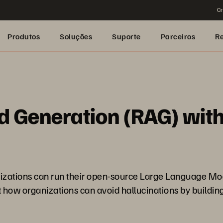
Cr
Produtos
Soluções
Suporte
Parceiros
R
d Generation (RAG) wit
ganizations can run their open-source Large Language M
 how organizations can avoid hallucinations by buildin