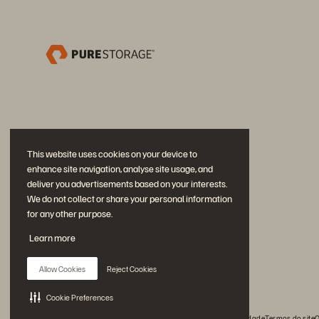
This website uses cookies on your device to
enhance site navigation, analyse site usage, and
deliver you advertisements based on your interests.
We do not collect or share your personal information
for any other purpose.
Participe da conversa
Learn more
Siga todas as redes sociais da Everpure
Allow Cookies
Reject Cookies
Cookie Preferences
© 2026 Everpure, Inc. Todos os direitos reservados.
Privacidade
Termos do site
Q