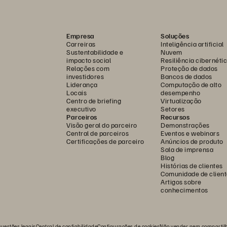
Empresa
Soluções
Carreiras
Inteligência artificial
Sustentabilidade e
Nuvem
impacto social
Resiliência cibernéti
Relações com
Proteção de dados
investidores
Bancos de dados
Liderança
Computação de alto
Locais
desempenho
Centro de briefing
Virtualização
executivo
Setores
Parceiros
Recursos
Visão geral do parceiro
Demonstrações
Central de parceiros
Eventos e webinars
Certificações de parceiro
Anúncios de produto
Sala de imprensa
Blog
Histórias de clientes
Comunidade de client
Artigos sobre
conhecimentos
uestões legais
Central de confiabilidade
Configurações de cookies
Não vender nem compartil