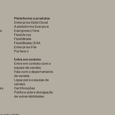
Plataforma e produtos
Enterprise Data Cloud
A plataforma Everpure
ca
Evergreen//One
FlashArray
FlashBlade
FlashBlade//EXA
Enterprise File
Portworx
Entre em contato
Entre em contato com a
equipe de vendas
Fale com o departamento
de vendas
Ligue para a equipe de
vendas
es
Certificações
Política sobre divulgação
de vulnerabilidades
har meus dados