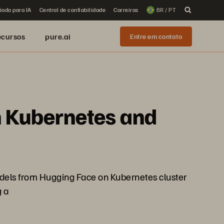
iado para IA
Central de confiabilidade
Carreiras
BR / PT
ecursos
pure.ai
Entre em contato
h Kubernetes and
odels from Hugging Face on Kubernetes cluster
g a